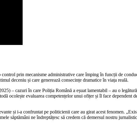
sub control prin mecanisme administrative care împing în funcții de cond
 ultimul deceniu și care generează consecințe dramatice în viața reală.
25) – cazuri în care Poliția Română a eșuat lamentabil – au o legătură d
odă ocolește evaluarea competențelor unui ofițer și îl face dependent de 
evante și i-a confruntat pe politicienii care au girat acest fenomen. „Exi
ltimele săptămâni ne îndreptățesc să credem că demersul nostru jurnalistic 