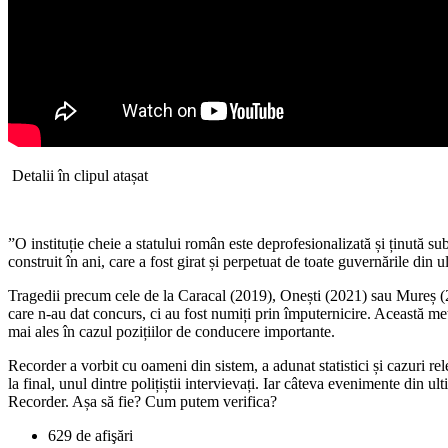
Detalii în clipul atașat
”O instituție cheie a statului român este deprofesionalizată și ținută 
construit în ani, care a fost girat și perpetuat de toate guvernările din
Tragedii precum cele de la Caracal (2019), Onești (2021) sau Mureș (20
care n-au dat concurs, ci au fost numiți prin împuternicire. Această met
mai ales în cazul pozițiilor de conducere importante.
Recorder a vorbit cu oameni din sistem, a adunat statistici și cazuri rel
la final, unul dintre polițiștii intervievați. Iar câteva evenimente din u
Recorder. Așa să fie? Cum putem verifica?
629 de afişări