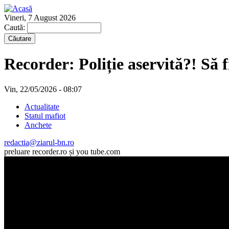
Vineri, 7 August 2026
Caută:
Recorder: Poliție aservită?! Să
Vin, 22/05/2026 - 08:07
Actualitate
Statul mafiot
Anchete
redactia@ziarul-bn.ro
preluare recorder.ro și you tube.com