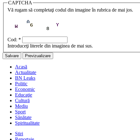
CAPTCHA
Vă rugam să completaţi codul din imagine în rubrica de mai jos.
Cod:
*
Introduceţi literele din imaginea de mai sus.
Acasă
Actualitate
BN Leaks
Politic
Economic
Educaţie
Cultură
Mediu
Sport
Sănătate
Spiritualitate
Stiri
Reportaje