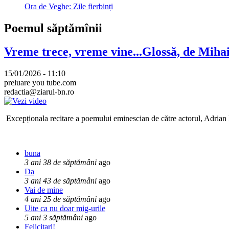
Ora de Veghe: Zile fierbinți
Poemul săptămînii
Vreme trece, vreme vine...Glossă, de Mih
15/01/2026 - 11:10
preluare you tube.com
redactia@ziarul-bn.ro
Excepționala recitare a poemului eminescian de către actorul, Adrian P
buna
3 ani 38 de săptămâni
ago
Da
3 ani 43 de săptămâni
ago
Vai de mine
4 ani 25 de săptămâni
ago
Uite ca nu doar mig-urile
5 ani 3 săptămâni
ago
Felicitari!