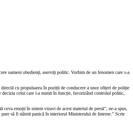
ucere oameni obedienți, aserviți politic. Vorbim de un fenomen care s-a
irectă cu propulsarea în poziții de conducere a unor ofițeri de poliție
decizia celui care l-a numit în funcție, favorizând controlul politic,
stă ceva emoții în sistem vizavi de acest material de presă”, ne-a spus,
pare să fi stârnit panică în interiorul Ministerului de Interne.” Scrie