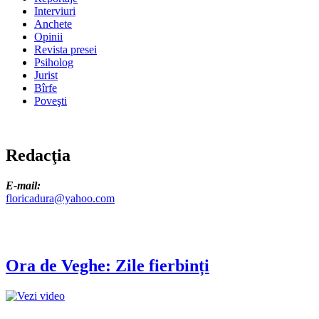
Interviuri
Anchete
Opinii
Revista presei
Psiholog
Jurist
Bîrfe
Poveşti
Redacţia
E-mail:
floricadura@yahoo.com
Ora de Veghe: Zile fierbinți