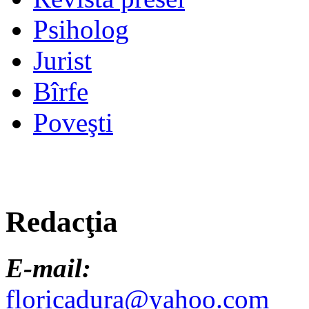
Psiholog
Jurist
Bîrfe
Poveşti
Redacţia
E-mail:
floricadura@yahoo.com