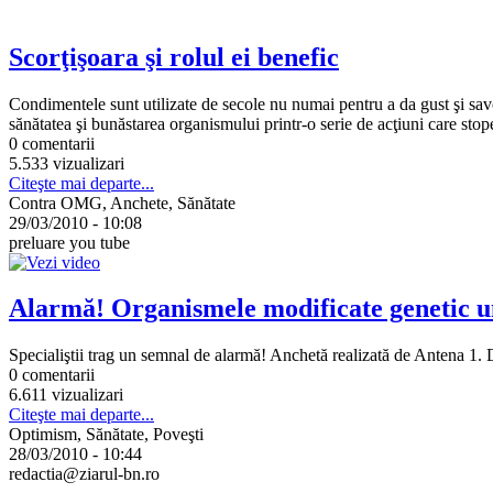
Scorţişoara şi rolul ei benefic
Condimentele sunt utilizate de secole nu numai pentru a da gust şi savo
sănătatea şi bunăstarea organismului printr-o serie de acţiuni care stope
0 comentarii
5.533 vizualizari
Citeşte mai departe...
Contra OMG, Anchete, Sănătate
29/03/2010 - 10:08
preluare you tube
Alarmă! Organismele modificate genetic un
Specialiştii trag un semnal de alarmă! Anchetă realizată de Antena 1. D
0 comentarii
6.611 vizualizari
Citeşte mai departe...
Optimism, Sănătate, Poveşti
28/03/2010 - 10:44
redactia@ziarul-bn.ro