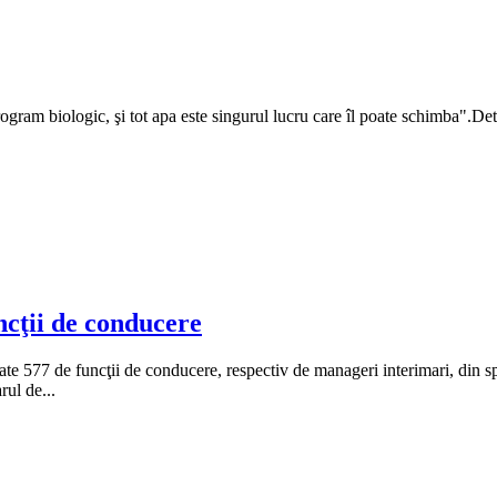
gram biologic, şi tot apa este singurul lucru care îl poate schimba".Det
ncţii de conducere
inţate 577 de funcţii de conducere, respectiv de manageri interimari, din
ul de...