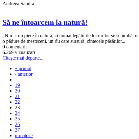
Andreea Sandra
Să ne întoarcem la natură!
„Nimic nu piere în natura, ci numai legăturile lucrurilor se schimbă, nu
o pădure de mesteceni, un rîu care sursură, cîntecele păsărilor,...
0 comentarii
6.269 vizualizari
Citeşte mai departe...
« primul
‹ anterior
…
19
20
21
22
23
24
25
26
27
următor ›