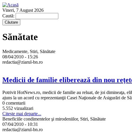
Vineri, 7 August 2026
Caută:
Sănătate
Medicamente, Stiri, Sănătate
08/04/2010 - 15:26
redactia@ziarul-bn.ro
Medicii de familie eliberează din nou reţet
Potrivit HotNews.ro, medicii de familie au reluat, de joi dimineaţa, elib
ajuns la un acord cu reprezentanţii Casei Naţionale de Asigurări de Săn
0 comentarii
5.552 vizualizari
Citeşte mai departe...
Beneficiile condimentelor şi mirodeniilor, Stiri, Sănătate
07/04/2010 - 10:31
redactia@ziarul-bn.ro