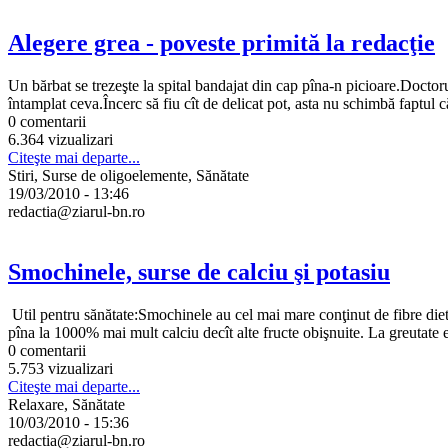
Alegere grea - poveste primită la redacţie
Un bărbat se trezeşte la spital bandajat din cap pîna-n picioare.Doctorul
întamplat ceva.Încerc să fiu cît de delicat pot, asta nu schimbă faptul că
0 comentarii
6.364 vizualizari
Citeşte mai departe...
Stiri, Surse de oligoelemente, Sănătate
19/03/2010 - 13:46
redactia@ziarul-bn.ro
Smochinele, surse de calciu şi potasiu
Util pentru sănătate:Smochinele au cel mai mare conţinut de fibre dietet
pîna la 1000% mai mult calciu decît alte fructe obişnuite. La greutate e
0 comentarii
5.753 vizualizari
Citeşte mai departe...
Relaxare, Sănătate
10/03/2010 - 15:36
redactia@ziarul-bn.ro