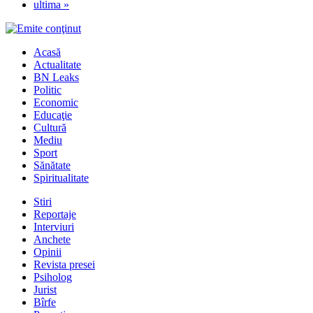
ultima »
Acasă
Actualitate
BN Leaks
Politic
Economic
Educaţie
Cultură
Mediu
Sport
Sănătate
Spiritualitate
Stiri
Reportaje
Interviuri
Anchete
Opinii
Revista presei
Psiholog
Jurist
Bîrfe