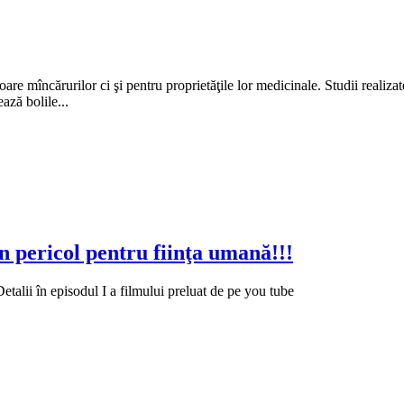
are mîncărurilor ci şi pentru proprietăţile lor medicinale. Studii realiz
ază bolile...
 pericol pentru fiinţa umană!!!
etalii în episodul I a filmului preluat de pe you tube