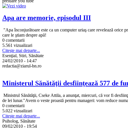
preluare you tube
Apa are memorie, episodul III
"Apa înconjurătoare este ca un computer uriaş care revelează orice pro
care le ştiam despre apă!
0 comentarii
5.561 vizualizari
Citeşte mai departe...
Esenţial, Stiri, Sănătate
24/02/2010 - 14:47
redactia@ziarul-bn.ro
Ministerul Sănătăţii desfiinţează 577 de fu
Ministrul Sănătăţii, Cseke Attila, a anunţat, miercuri, că vor fi desfi
de lei lunar."Avem o veste proastă pentru manageri: vom reduce numar
0 comentarii
5.022 vizualizari
Citeşte mai departe...
Psiholog, Sănătate
09/02/2010 - 19:54