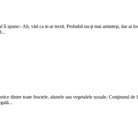
 îi spune:- Ah, văd ca te-ai trezit. Probabil nu-ţi mai aminteşt, dar ai fo
...
ice dintre toate fructele, alunele sau vegetalele uzuale. Conţinutul de fib
gală...