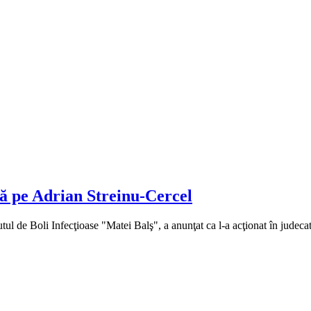
tă pe Adrian Streinu-Cercel
tutul de Boli Infecţioase "Matei Balş", a anunţat ca l-a acţionat în judec