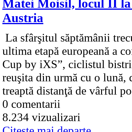
Matei Moisil, locul II l
Austria
La sfârşitul săptămânii trecu
ultima etapă europeană a co
Cup by iXS”, ciclistul bistr
reuşita din urmă cu o lună, 
treaptă distanţă de vârful p
0 comentarii
8.234 vizualizari
Citeşte mai departe...