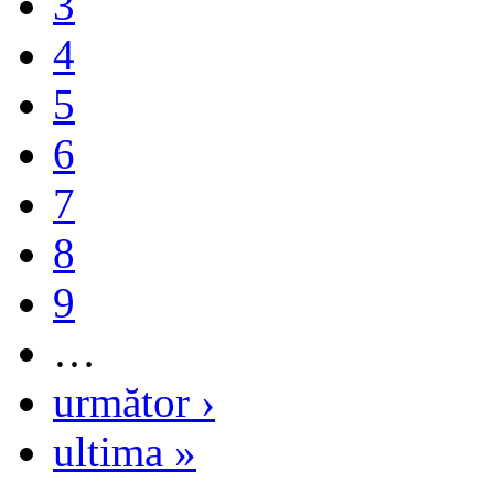
3
4
5
6
7
8
9
…
următor ›
ultima »