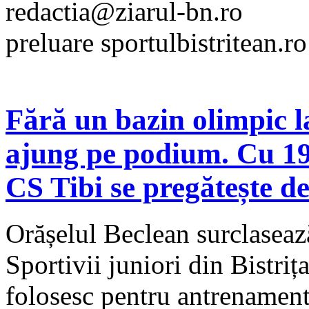
redactia@ziarul-bn.ro
preluare sportulbistritean.ro
Fără un bazin olimpic la 
ajung pe podium. Cu 19
CS Tibi se pregătește de
Orășelul Beclean surclasează
Sportivii juniori din Bistriț
folosesc pentru antrenament