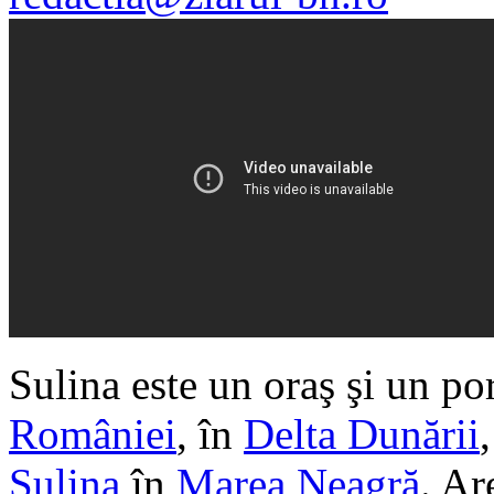
Sulina este un oraş şi un por
României
, în
Delta Dunării
Sulina
în
Marea Neagră
. Ar