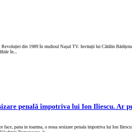
voluției din 1989 în studioul Nașul TV. Invitații lui Cătălin Bădițoiu î
bile în...
are penală împotriva lui Ion Iliescu. Ar p
, pana in toamna, o noua sesizare penala impotriva lui Ion Iliescu, a de