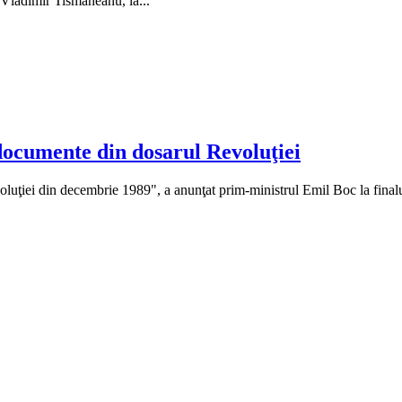
Vladimir Tismaneanu, la...
documente din dosarul Revoluţiei
uţiei din decembrie 1989", a anunţat prim-ministrul Emil Boc la finalul