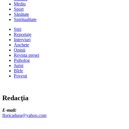
Mediu
Sport
Sănătate
Spiritualitate
Stiri
Reportaje
Interviuri
Anchete
Opinii
Revista presei
Psiholog
Jurist
Bîrfe
Poveşti
Redacţia
E-mail:
floricadura@yahoo.com