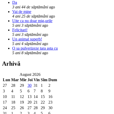
Da
3 ani 44 de săptămâni
ago
Vai de mine
4 ani 25 de săptămâni
ago
Uite ca nu doar mig-urile
5 ani 3 săptămâni
ago
Felicitari!
5 ani 3 săptămâni
ago
Un animal superb!
5 ani 4 săptămâni
ago
O sa pulverizeze tara asta cu
5 ani 8 săptămâni
ago
Arhivă
August 2026
Lun
Mar
Mie
Joi
Vin
Sîm
Dum
27
28
29
30
31
1
2
3
4
5
6
7
8
9
10
11
12
13
14
15
16
17
18
19
20
21
22
23
24
25
26
27
28
29
30
31
1
2
3
4
5
6