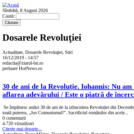
Sîmbătă, 8 August 2026
Caută:
Dosarele Revoluţiei
Actualitate, Dosarele Revoluţiei, Stiri
16/12/2019 - 14:57
redactia@ziarul-bn.ro
preluare HotNews.ro
30 de ani de la Revoluție. Iohannis: Nu am 
aflarea adevărului / Este o piatră de încerc
Se împlinesc astăzi 30 de ani de la izbucnirea Revoluției din Decembrie 
toată puterea, „Jos Comunismul!”. Sacrificiul românilor din acele...
0 comentarii
4.720 vizualizari
Citeşte mai departe...