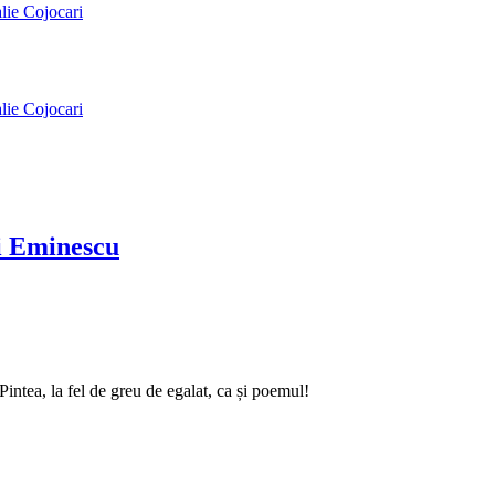
alie Cojocari
alie Cojocari
ai Eminescu
intea, la fel de greu de egalat, ca și poemul!