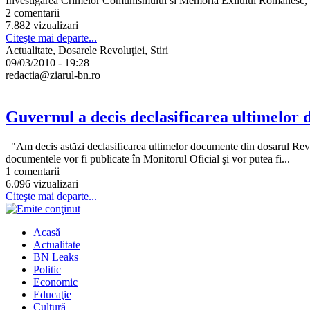
Investigarea Crimelor Comunismului si Memoria Exilului Romanesc, 
2 comentarii
7.882 vizualizari
Citeşte mai departe...
Actualitate, Dosarele Revoluţiei, Stiri
09/03/2010 - 19:28
redactia@ziarul-bn.ro
Guvernul a decis declasificarea ultimelor 
"Am decis astăzi declasificarea ultimelor documente din dosarul Revol
documentele vor fi publicate în Monitorul Oficial şi vor putea fi...
1 comentarii
6.096 vizualizari
Citeşte mai departe...
Acasă
Actualitate
BN Leaks
Politic
Economic
Educaţie
Cultură