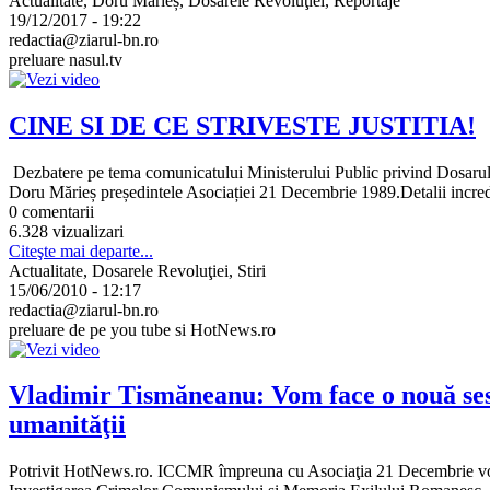
Actualitate, Doru Mărieș, Dosarele Revoluţiei, Reportaje
19/12/2017 - 19:22
redactia@ziarul-bn.ro
preluare nasul.tv
CINE SI DE CE STRIVESTE JUSTITIA!
Dezbatere pe tema comunicatului Ministerului Public privind Dosarul Re
Doru Mărieș președintele Asociației 21 Decembrie 1989.Detalii incredi
0 comentarii
6.328 vizualizari
Citeşte mai departe...
Actualitate, Dosarele Revoluţiei, Stiri
15/06/2010 - 12:17
redactia@ziarul-bn.ro
preluare de pe you tube si HotNews.ro
Vladimir Tismăneanu: Vom face o nouă sesiz
umanităţii
Potrivit HotNews.ro. ICCMR împreuna cu Asociaţia 21 Decembrie vor face