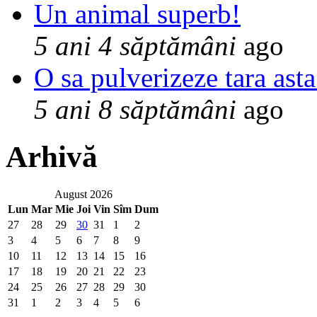
Un animal superb!
5 ani 4 săptămâni
ago
O sa pulverizeze tara asta
5 ani 8 săptămâni
ago
Arhivă
August 2026
Lun
Mar
Mie
Joi
Vin
Sîm
Dum
27
28
29
30
31
1
2
3
4
5
6
7
8
9
10
11
12
13
14
15
16
17
18
19
20
21
22
23
24
25
26
27
28
29
30
31
1
2
3
4
5
6