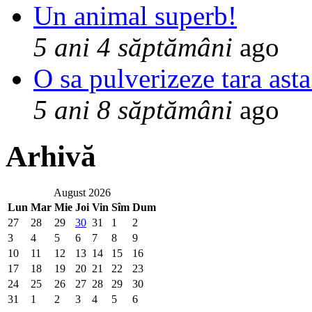
Un animal superb!
5 ani 4 săptămâni
ago
O sa pulverizeze tara asta
5 ani 8 săptămâni
ago
Arhivă
August 2026
Lun
Mar
Mie
Joi
Vin
Sîm
Dum
27
28
29
30
31
1
2
3
4
5
6
7
8
9
10
11
12
13
14
15
16
17
18
19
20
21
22
23
24
25
26
27
28
29
30
31
1
2
3
4
5
6