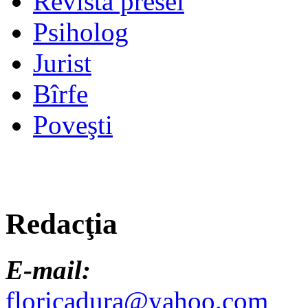
Revista presei
Psiholog
Jurist
Bîrfe
Poveşti
Redacţia
E-mail:
floricadura@yahoo.com