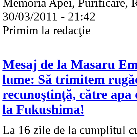
Memoria Apei, Purificare, R
30/03/2011 - 21:42
Primim la redacţie
Mesaj de la Masaru Emo
lume: Să trimitem rugăci
recunoştinţă, către apa 
la Fukushima!
La 16 zile de la cumplitul c