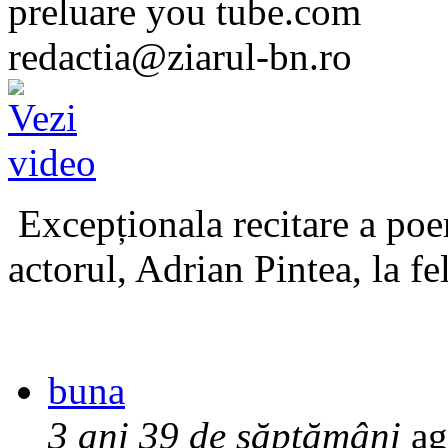
preluare you tube.com
redactia@ziarul-bn.ro
Excepționala recitare a poe
actorul, Adrian Pintea, la fe
buna
3 ani 39 de săptămâni
ag