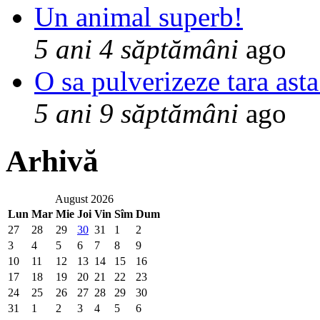
Un animal superb!
5 ani 4 săptămâni
ago
O sa pulverizeze tara asta
5 ani 9 săptămâni
ago
Arhivă
August 2026
Lun
Mar
Mie
Joi
Vin
Sîm
Dum
27
28
29
30
31
1
2
3
4
5
6
7
8
9
10
11
12
13
14
15
16
17
18
19
20
21
22
23
24
25
26
27
28
29
30
31
1
2
3
4
5
6