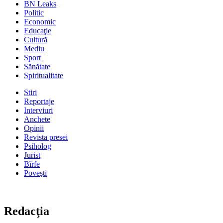
BN Leaks
Politic
Economic
Educaţie
Cultură
Mediu
Sport
Sănătate
Spiritualitate
Stiri
Reportaje
Interviuri
Anchete
Opinii
Revista presei
Psiholog
Jurist
Bîrfe
Poveşti
Redacţia