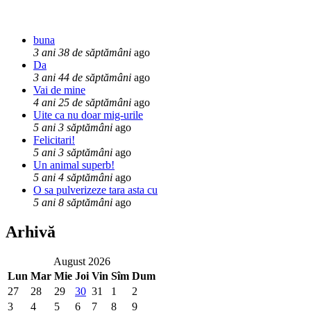
buna
3 ani 38 de săptămâni
ago
Da
3 ani 44 de săptămâni
ago
Vai de mine
4 ani 25 de săptămâni
ago
Uite ca nu doar mig-urile
5 ani 3 săptămâni
ago
Felicitari!
5 ani 3 săptămâni
ago
Un animal superb!
5 ani 4 săptămâni
ago
O sa pulverizeze tara asta cu
5 ani 8 săptămâni
ago
Arhivă
August 2026
Lun
Mar
Mie
Joi
Vin
Sîm
Dum
27
28
29
30
31
1
2
3
4
5
6
7
8
9