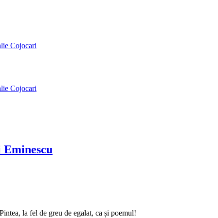
alie Cojocari
alie Cojocari
ai Eminescu
intea, la fel de greu de egalat, ca și poemul!