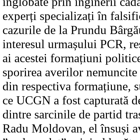
înglobate prin inginerii cad
experți specializați în falsi
cazurile de la Prundu Bârgău
interesul urmașului PCR, res
ai acestei formațiuni politic
sporirea averilor nemuncite 
din respectiva formațiune, s
ce UCGN a fost capturată de 
dintre sarcinile de partid tr
Radu Moldovan, el însuși av