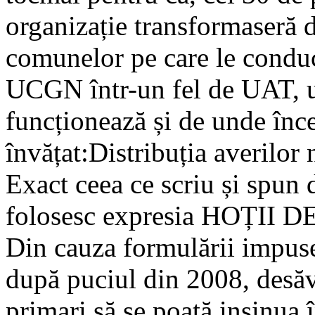
organizație transformaseră 
comunelor pe care le condu
UCGN într-un fel de UAT, u
funcționează și de unde înce
învățat:Distribuția averilor
Exact ceea ce scriu și spun 
folosesc expresia HOȚII
Din cauza formulării impuse 
după puciul din 2008, desăv
primari să se poată insinua 