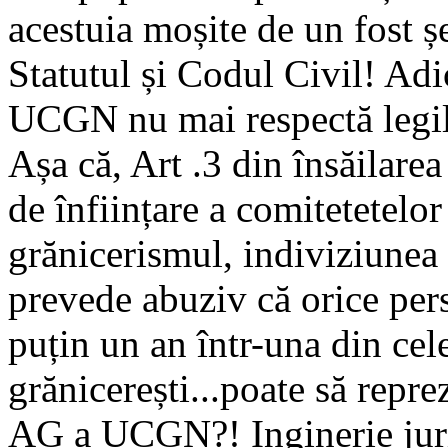
acestuia moșite de un fost ș
Statutul și Codul Civil! Adic
UCGN nu mai respectă legile
Așa că, Art .3 din însăilare
de înființare a comitetetelor
grănicerismul, indiviziunea ș
prevede abuziv că orice per
puțin un an într-una din cel
grănicerești...poate să repr
AG a UCGN?! Inginerie juri