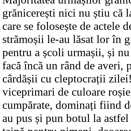
grănicerești nici nu știu c
care se folosește de actele d
strămoșii le-au lăsat lor în g
pentru a școli urmașii, și nu
facă încă un rând de averi, p
cârdășii cu cleptocrații zile
viceprimari de culoare roși
cumpărate, dominați fiind d
au pus și pun botul la astfe