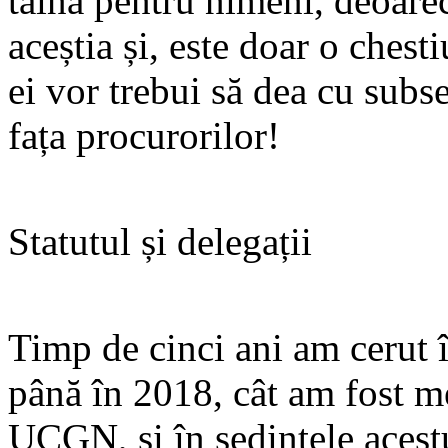
taină pentru nimeni, deoarec
aceștia și, este doar o ches
ei vor trebui să dea cu subs
fața procurorilor!
Statutul și delegații
Timp de cinci ani am cerut 
până în 2018, cât am fost m
UCGN, și în ședințele acestu