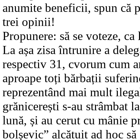
anumite beneficii, spun că pe
trei opinii!
Propunere: să se voteze, ca l
La așa zisa întrunire a deleg
respectiv 31, cvorum cum ar
aproape toți bărbații suferi
reprezentând mai mult ilega
grănicerești s-au strâmbat la
lună, și au cerut cu mânie p
bolșevic” alcătuit ad hoc să