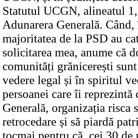
Statutul UCGN, alineatul 1, r
Adunarera Generală. Când, în
majoritatea de la PSD au cat
solicitarea mea, anume că d
comunități grănicerești sunt
vedere legal și în spiritul v
persoanei care îi reprezintă
Generală, organizația risca s
retrocedare și să piardă pat
tocmai pentru că, cei 30 de p