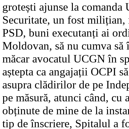
grotești ajunse la comanda 
Securitate, un fost milițian,
PSD, buni executanți ai ordi
Moldovan, să nu cumva să în
măcar avocatul UCGN în spe
aștepta ca angajații OCPI să
asupra clădirilor de pe Inde
pe măsură, atunci când, cu 
obținute de mine de la insta
tip de înscriere, Spitalul a f