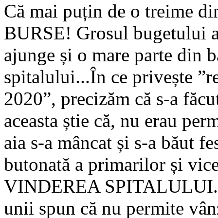
Că mai puțin de o treime di
BURSE! Grosul bugetului aj
ajunge și o mare parte din b
spitalului...În ce privește 
2020”, precizăm că s-a făcu
aceasta știe că, nu erau perm
aia s-a mâncat și s-a băut f
butonată a primarilor și vic
VINDEREA SPITALULUI...con
unii spun că nu permite vânza