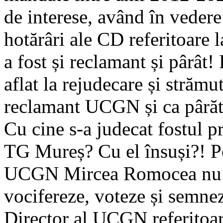
de interese, având în vedere
hotărâri ale CD referitoare 
a fost și reclamant și pârât
aflat la rejudecare și strămu
reclamant UCGN și ca pârăt
Cu cine s-a judecat fostul 
TG Mureș? Cu el însuși?! P
UCGN Mircea Romocea nu s-
vocifereze, voteze și semnez
Director al UCGN referitoa