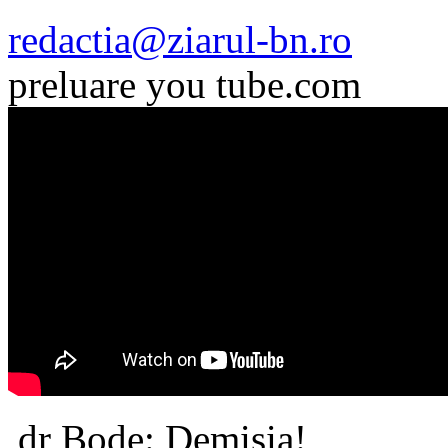
redactia@ziarul-bn.ro
preluare you tube.com
dr Bode: Demisia!