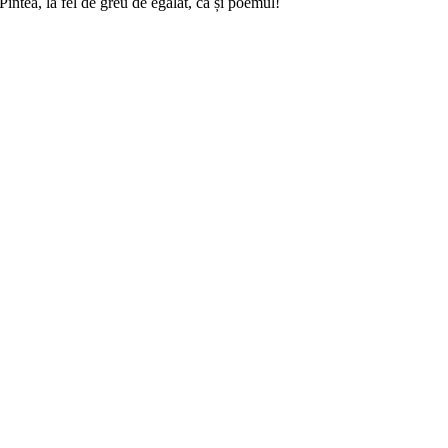
intea, la fel de greu de egalat, ca și poemul!