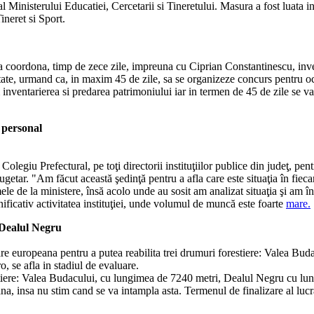
Ministerului Educatiei, Cercetarii si Tineretului. Masura a fost luata in
Tineret si Sport.
 coordona, timp de zece zile, impreuna cu Ciprian Constantinescu, invent
intate, urmand ca, in maxim 45 de zile, sa se organizeze concurs pentru o
inventarierea si predarea patrimoniului iar in termen de 45 de zile se va
 personal
Colegiu Prefectural, pe toţi directorii instituţiilor publice din judeţ, pe
tar. "Am făcut această şedinţă pentru a afla care este situaţia în fiecar
amele de la ministere, însă acolo unde au sosit am analizat situaţia şi am
ificativ activitatea instituţiei, unde volumul de muncă este foarte
mare.
 Dealul Negru
 europeana pentru a putea reabilita trei drumuri forestiere: Valea Buda
, se afla in stadiul de evaluare.
estiere: Valea Budacului, cu lungimea de 7240 metri, Dealul Negru cu l
na, insa nu stim cand se va intampla asta. Termenul de finalizare al lucr