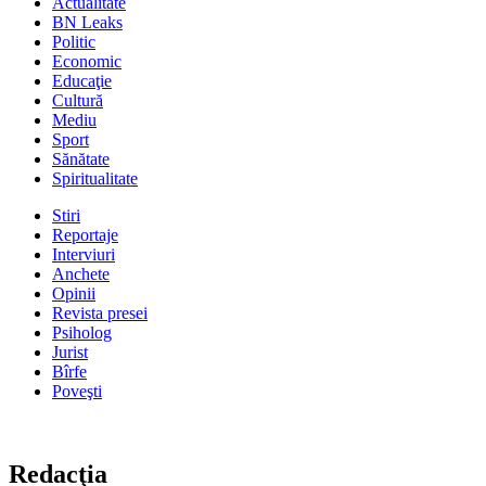
Actualitate
BN Leaks
Politic
Economic
Educaţie
Cultură
Mediu
Sport
Sănătate
Spiritualitate
Stiri
Reportaje
Interviuri
Anchete
Opinii
Revista presei
Psiholog
Jurist
Bîrfe
Poveşti
Redacţia