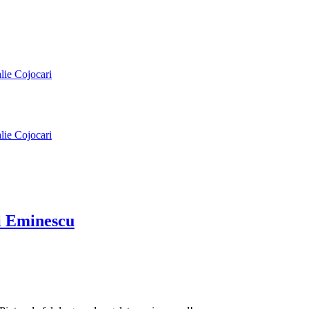
alie Cojocari
alie Cojocari
ai Eminescu