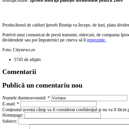
BistriţaOnline:
Iproeb Bistriţa plăteşte dividendele pentru 2009
Producătorul de cabluri Iproeb Bistriţa va începe, de luni, plata divid
Potrivit unui comunicat de presă transmis, miercuri, de compania Iproeb, 
dividendele sau pot împuternici pe cineva să îi
reprezinte.
Foto: Citynews.ro
5745 de afişări
Comentarii
Publică un comentariu nou
Numele dumneavoastră:
*
E-mail:
*
Conţinutul acestui câmp va fi considerat confidenţial şi nu va fi făcut 
Homepage:
Subiect: