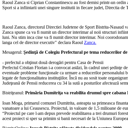
Raoul Zanca si Ciprian Constantinescu au fost demisi printr-un ordin al 
Sport si a infiintarii unei singure institutii in fiecare judet, Directia de 
Raoul Zanca, directorul Directiei Judetene de Sport Bistrita-Nasaud va
Zanca spune ca va fi numit un director interimar al noii structuri infi
luni. Nu stim inca cine va fi numit director interimar. Noi coorodonam 
langa cel de director executiv" declara Raoul
Zanca.
Mesagerul:
Şedinţă de Colegiu Prefectural pe tema reducerilor de
- prefectul a obţinut două derogări pentru Casa de Pensii
Prefectul Cristian Florian i-a convocat astăzi, în cadrul unei şedinţe de 
eventuale probleme funcţionale ca urmare a reducerilor personalului buge
legate de funcţionalitatea instituţiilor. Încă nu au sosit toate organigr
Judeţeană de Pensii reducerea cu 34 la sută a posturilor afectează semn
Bistriţeanul:
Primăria Dumitriţa va reabilita drumul spre cabana
Ioan Moga, primarul comunei Dumitrita, asteapta sa primeasca finantare
vanatoare a lui Ceausescu. Proiectul, in valoare de 1,5 milioane de euro
“Proiectul pe care l-am depus prevede reabilitarea a trei drumuri for
acest proiect si sper sa primim si banii necesari de la Uniunea Europea