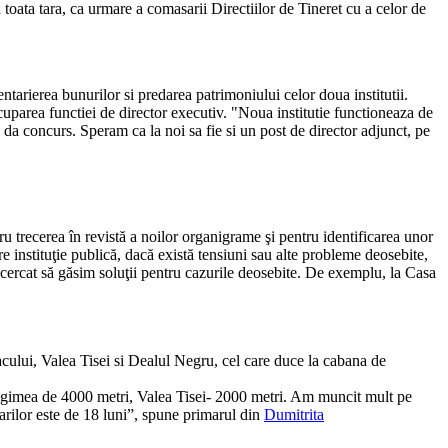
 toata tara, ca urmare a comasarii Directiilor de Tineret cu a celor de
arierea bunurilor si predarea patrimoniului celor doua institutii.
cuparea functiei de director executiv. "Noua institutie functioneaza de
 da concurs. Speram ca la noi sa fie si un post de director adjunct, pe
ntru trecerea în revistă a noilor organigrame şi pentru identificarea unor
e instituţie publică, dacă există tensiuni sau alte probleme deosebite,
 încercat să găsim soluţii pentru cazurile deosebite. De exemplu, la Casa
cului, Valea Tisei si Dealul Negru, cel care duce la cabana de
ungimea de 4000 metri, Valea Tisei- 2000 metri. Am muncit mult pe
arilor este de 18 luni”, spune primarul din
Dumitrita