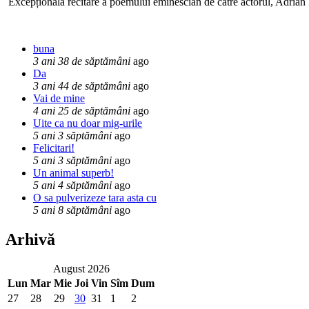
Excepționala recitare a poemului eminescian de către actorul, Adrian P
buna
3 ani 38 de săptămâni
ago
Da
3 ani 44 de săptămâni
ago
Vai de mine
4 ani 25 de săptămâni
ago
Uite ca nu doar mig-urile
5 ani 3 săptămâni
ago
Felicitari!
5 ani 3 săptămâni
ago
Un animal superb!
5 ani 4 săptămâni
ago
O sa pulverizeze tara asta cu
5 ani 8 săptămâni
ago
Arhivă
August 2026
Lun
Mar
Mie
Joi
Vin
Sîm
Dum
27
28
29
30
31
1
2