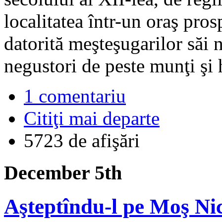
localitatea într-un oraş pro
datorită meşteşugarilor săi 
negustori de peste munţi şi 
1 comentariu
Citiţi mai departe
5723 de afişări
December 5th
Aşteptîndu-l pe Moş Ni