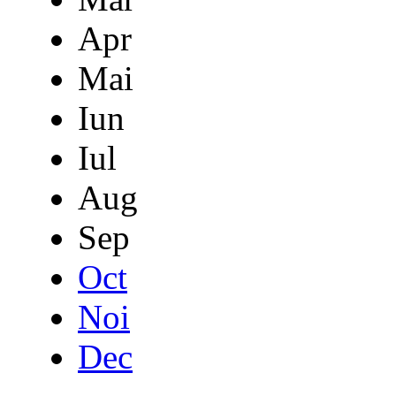
Apr
Mai
Iun
Iul
Aug
Sep
Oct
Noi
Dec