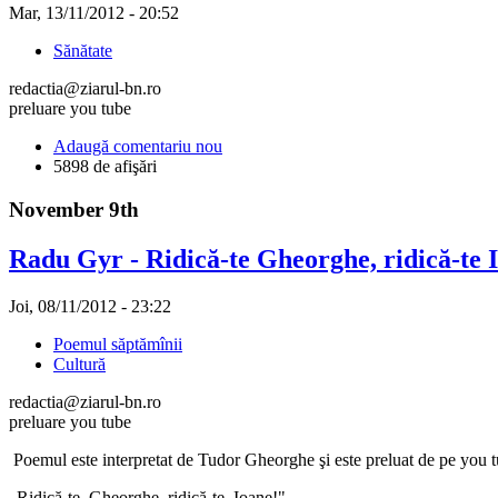
Mar, 13/11/2012 - 20:52
Sănătate
redactia@ziarul-bn.ro
preluare you tube
Adaugă comentariu nou
5898 de afişări
November 9th
Radu Gyr - Ridică-te Gheorghe, ridică-te 
Joi, 08/11/2012 - 23:22
Poemul săptămînii
Cultură
redactia@ziarul-bn.ro
preluare you tube
Poemul este interpretat de Tudor Gheorghe şi este preluat de pe you 
„Ridică-te, Gheorghe, ridică-te, Ioane!"