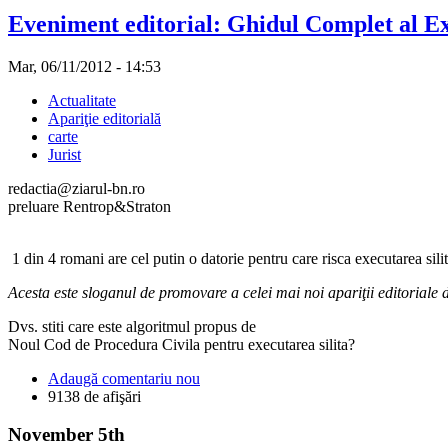
Eveniment editorial: Ghidul Complet al Exe
Mar, 06/11/2012 - 14:53
Actualitate
Apariţie editorială
carte
Jurist
redactia@ziarul-bn.ro
preluare Rentrop&Straton
1 din 4 romani are cel putin o datorie pentru care risca executarea silit
Acesta este sloganul de promovare a celei mai noi apariţii editoriale 
Dvs. stiti care este algoritmul propus de
Noul Cod de Procedura Civila pentru executarea silita?
Adaugă comentariu nou
9138 de afişări
November 5th