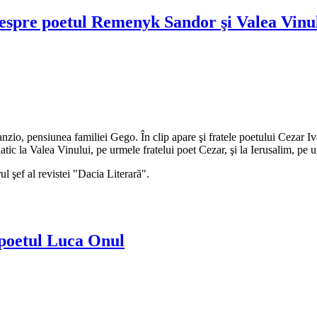
spre poetul Remenyk Sandor şi Valea Vinu
nzio, pensiunea familiei Gego. În clip apare şi fratele poetului Cezar Iv
tic la Valea Vinului, pe urmele fratelui poet Cezar, şi la Ierusalim, pe ur
ul şef al revistei "Dacia Literară".
poetul Luca Onul