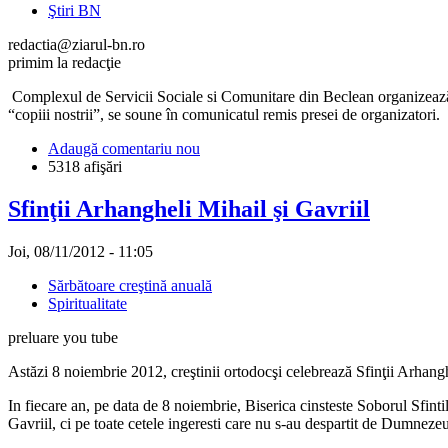
Ştiri BN
redactia@ziarul-bn.ro
primim la redacţie
Complexul de Servicii Sociale si Comunitare din Beclean organizează 
“copiii nostrii”, se soune în comunicatul remis presei de organizatori.
Adaugă comentariu nou
5318 afişări
Sfinţii Arhangheli Mihail şi Gavriil
Joi, 08/11/2012 - 11:05
Sărbătoare creştină anuală
Spiritualitate
preluare you tube
Astăzi 8 noiembrie 2012, creştinii ortodocşi celebrează Sfinţii Arhangh
In fiecare an, pe data de 8 noiembrie, Biserica cinsteste Soborul Sfintil
Gavriil, ci pe toate cetele ingeresti care nu s-au despartit de Dumnezeu