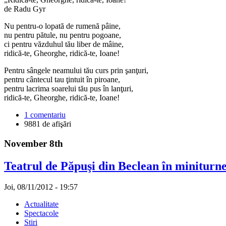
de Radu Gyr
Nu pentru-o lopată de rumenă pâine,
nu pentru pătule, nu pentru pogoane,
ci pentru văzduhul tău liber de mâine,
ridică-te, Gheorghe, ridică-te, Ioane!
Pentru sângele neamului tău curs prin şanţuri,
pentru cântecul tau ţintuit în piroane,
pentru lacrima soarelui tău pus în lanţuri,
ridică-te, Gheorghe, ridică-te, Ioane!
1 comentariu
9881 de afişări
November 8th
Teatrul de Păpuşi din Beclean în miniturne
Joi, 08/11/2012 - 19:57
Actualitate
Spectacole
Stiri