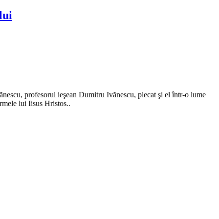
lui
ănescu, profesorul ieşean Dumitru Ivănescu, plecat şi el într-o lume
mele lui Iisus Hristos..