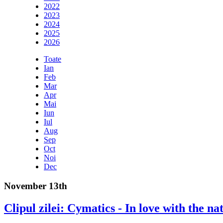
2022
2023
2024
2025
2026
Toate
Ian
Feb
Mar
Apr
Mai
Iun
Iul
Aug
Sep
Oct
Noi
Dec
November 13th
Clipul zilei: Cymatics - In love with the na