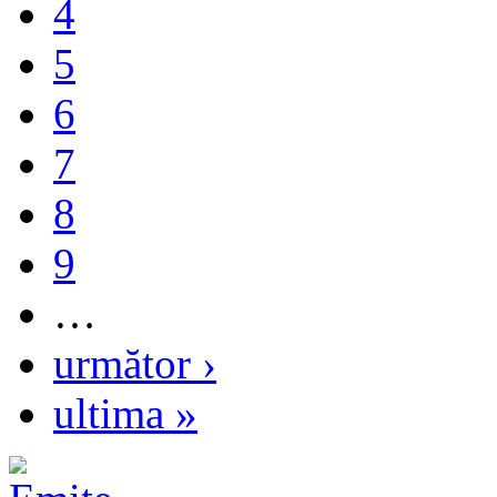
4
5
6
7
8
9
…
următor ›
ultima »