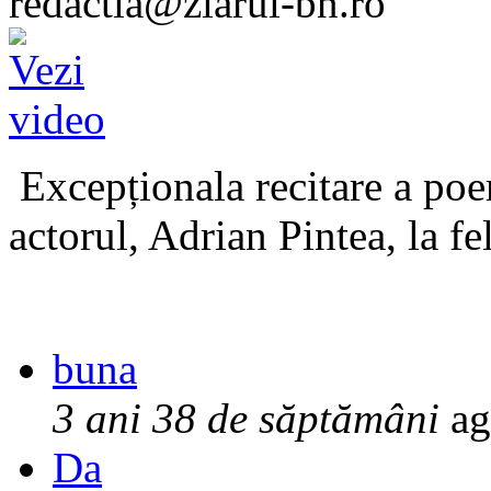
redactia@ziarul-bn.ro
Excepționala recitare a poe
actorul, Adrian Pintea, la fe
buna
3 ani 38 de săptămâni
ag
Da