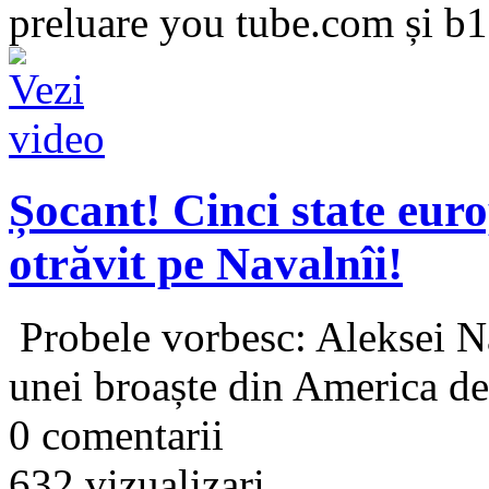
preluare you tube.com și b1
Șocant! Cinci state eur
otrăvit pe Navalnîi!
Probele vorbesc: Aleksei Na
unei broaște din America de 
0 comentarii
632 vizualizari