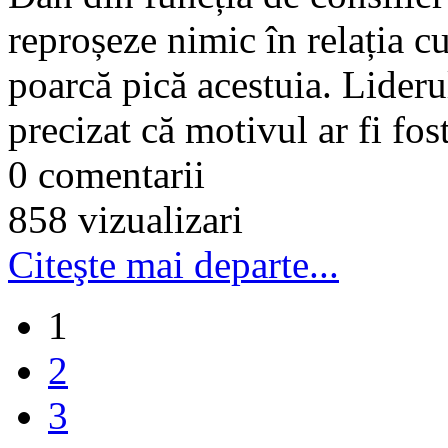
reproșeze nimic în relația c
poarcă pică acestuia. Lideru
precizat că motivul ar fi fost
0 comentarii
858 vizualizari
Citeşte mai departe...
1
2
3