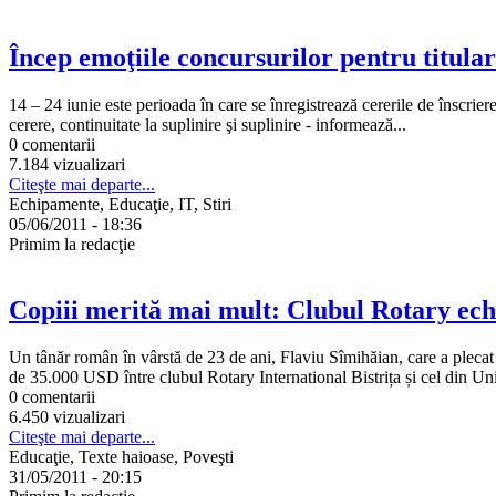
Încep emoţiile concursurilor pentru titular
14 – 24 iunie este perioada în care se înregistrează cererile de înscrier
cerere, continuitate la suplinire şi suplinire - informează...
0 comentarii
7.184 vizualizari
Citeşte mai departe...
Echipamente, Educaţie, IT, Stiri
05/06/2011 - 18:36
Primim la redacţie
Copiii merită mai mult: Clubul Rotary ech
Un tânăr român în vârstă de 23 de ani, Flaviu Sîmihăian, care a plecat 
de 35.000 USD între clubul Rotary International Bistrița și cel din Univ
0 comentarii
6.450 vizualizari
Citeşte mai departe...
Educaţie, Texte haioase, Poveşti
31/05/2011 - 20:15