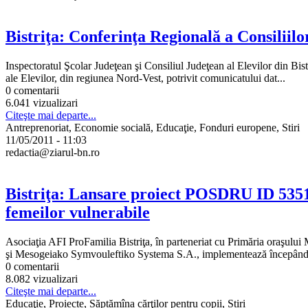
Bistriţa: Conferinţa Regională a Consiliilo
Inspectoratul Şcolar Judeţean şi Consiliul Judeţean al Elevilor din B
ale Elevilor, din regiunea Nord-Vest, potrivit comunicatului dat...
0 comentarii
6.041 vizualizari
Citeşte mai departe...
Antreprenoriat, Economie socială, Educaţie, Fonduri europene, Stiri
11/05/2011 - 11:03
redactia@ziarul-bn.ro
Bistriţa: Lansare proiect POSDRU ID 53513 
femeilor vulnerabile
Asociaţia AFI ProFamilia Bistriţa, în parteneriat cu Primăria oraşului
şi Mesogeiako Symvouleftiko Systema S.A., implementează începând 
0 comentarii
8.082 vizualizari
Citeşte mai departe...
Educaţie, Proiecte, Săptămîna cărţilor pentru copii, Stiri