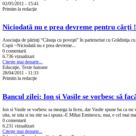
02/05/2011 - 15:41
Primim la redacţie
Niciodată nu e prea devreme pentru cărţi !
Asociaţia de părinţi “Căsuţa cu poveşti” în parteneriat cu Grădiniţa c
Copii ~Niciodată nu e prea devreme...
0 comentarii
6.736 vizualizari
Citeşte mai departe...
Educaţie, Texte haioase
28/04/2011 - 11:33
Primim la redacţie
Bancul zilei: Ion şi Vasile se vorbesc să facă
Ion si Vasile se vorbesc sa mearga la liceu, dar Vasile spune ba ca nu vr
uita, se uita si nu stie sa-i spuna.-E Mihai Eminescu, mai, e cel mai ma
0 comentarii
6.231 vizualizari
Citeşte mai departe...