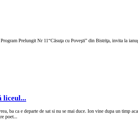
u Program Prelungit Nr 11“Căsuţa cu Poveşti” din Bistriţa, invita la ia
 liceul...
ea, ba ca e departe de sat si nu se mai duce. Ion vine dupa un timp acasa 
re poet...