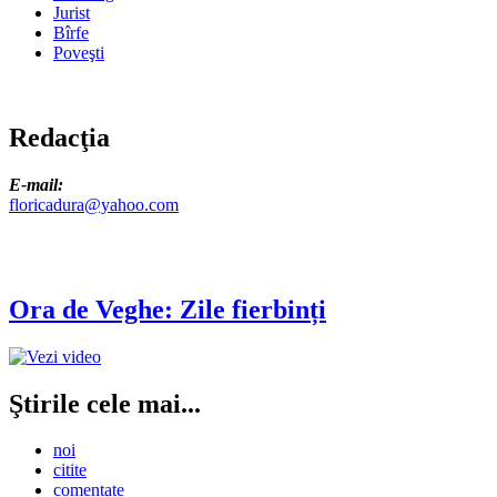
Jurist
Bîrfe
Poveşti
Redacţia
E-mail:
floricadura@yahoo.com
Ora de Veghe: Zile fierbinți
Ştirile cele mai...
noi
citite
comentate