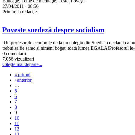
Educaţie, Teme de meditaţie, Teste, Poveşti
27/04/2011 - 08:56
Primim la redacţie
Poveste suedeză despre socialism
Un profesor de economie de la un colegiu din Suedia a declarat ca nu a
trebui sa fie sarac si nimeni bogat, toata lumea EGALA!Profesorul le-a
0 comentarii
7.056 vizualizari
Citeşte mai departe...
« primul
‹ anterior
…
5
6
7
8
9
10
11
12
13