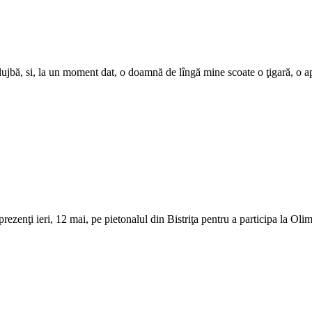
lujbă, si, la un moment dat, o doamnă de lîngă mine scoate o ţigară, o a
 prezenţi ieri, 12 mai, pe pietonalul din Bistriţa pentru a participa la Oli