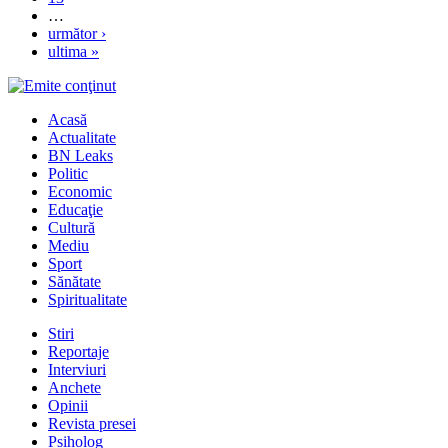
…
următor ›
ultima »
Acasă
Actualitate
BN Leaks
Politic
Economic
Educaţie
Cultură
Mediu
Sport
Sănătate
Spiritualitate
Stiri
Reportaje
Interviuri
Anchete
Opinii
Revista presei
Psiholog