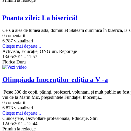
Primim la redacţie
Poanta zilei: La biserică!
Ce s-a ales de lumea asta, domnule! Stăteam duminică în biserică, la s
0 comentarii
6.787 vizualizari
Citeşte mai departe...
Activism, Educaţie, ONG-uri, Reportaje
13/05/2011 - 11:57
Florica Dura
Olimpiada Inocenţilor ediţia a V -a
Peste 300 de copii, părinţi, profesori, voluntari, şi mult public au fost
vin de la Marin Mic, preşedintele Fundaţiei Inocenţii,...
0 comentarii
6.873 vizualizari
Citeşte mai departe...
Cunoaştere, Dezvoltare profesională, Educaţie, Stiri
12/05/2011 - 12:44
Primim la redacţie