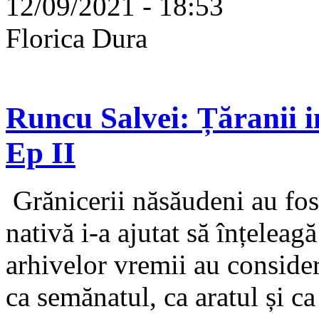
12/09/2021 - 18:53
Florica Dura
Runcu Salvei: Țăranii im
Ep II
Grănicerii năsăudeni au fost
nativă i-a ajutat să înțeleagă
arhivelor vremii au consider
ca semănatul, ca aratul și ca