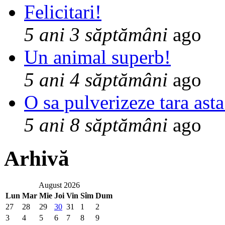
Felicitari!
5 ani 3 săptămâni
ago
Un animal superb!
5 ani 4 săptămâni
ago
O sa pulverizeze tara asta
5 ani 8 săptămâni
ago
Arhivă
August 2026
Lun
Mar
Mie
Joi
Vin
Sîm
Dum
27
28
29
30
31
1
2
3
4
5
6
7
8
9