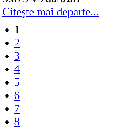
Citeşte mai departe...
1
2
3
4
5
6
7
8