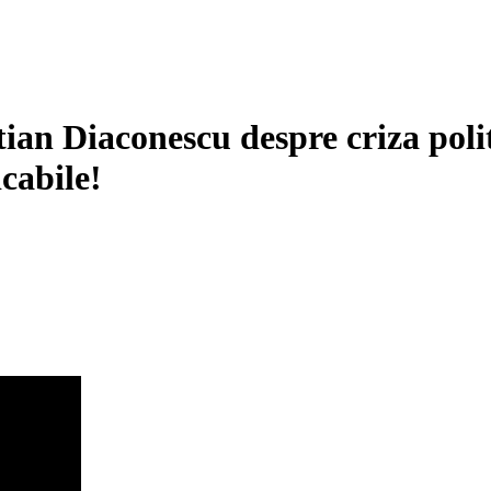
tian Diaconescu despre criza poli
icabile!