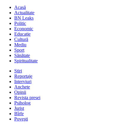
Acasă
Actualitate
BN Leaks
Politic
Economic
Educaţie
Cultură
Mediu
Sport
Sănătate
Spiritualitate
Stiri
Reportaje
Interviuri
Anchete
Opinii
Revista presei
Psiholog
Jurist
Bîrfe
Poveşti