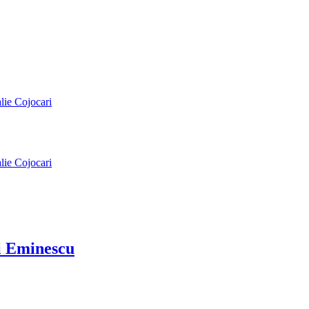
alie Cojocari
alie Cojocari
ai Eminescu