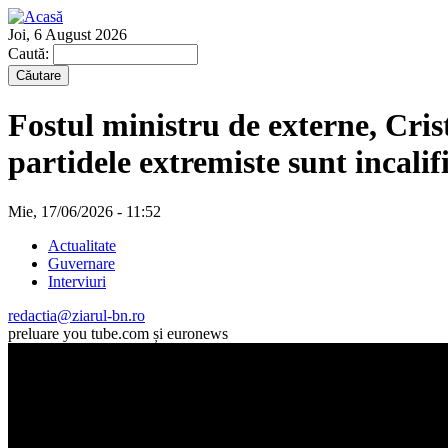
Joi, 6 August 2026
Caută:
Fostul ministru de externe, Cris
partidele extremiste sunt incalif
Mie, 17/06/2026 - 11:52
Actualitate
Guvernare
Interviuri
redactia@ziarul-bn.ro
preluare you tube.com și euronews