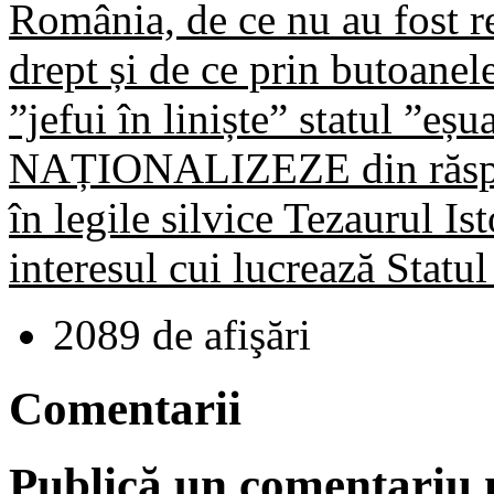
România, de ce nu au fost re
drept și de ce prin butoanel
”jefui în liniște” statul ”eșu
NAȚIONALIZEZE din răsput
în legile silvice Tezaurul Ist
interesul cui lucrează Stat
2089 de afişări
Comentarii
Publică un comentariu