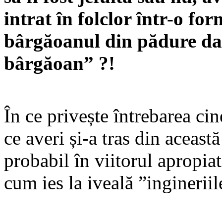
intrat în folclor într-o fo
bârgăoanul din pădure dar
bârgăoan” ?!
În ce privește întrebarea cin
ce averi și-a tras din aceas
probabil în viitorul apropiat
cum ies la iveală ”ingineriil