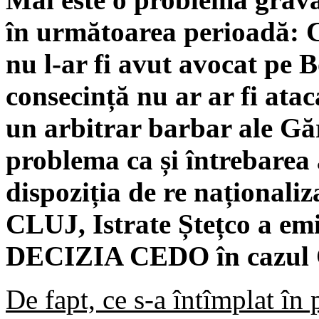
în următoarea perioadă: Ce
nu l-ar fi avut avocat pe
consecință nu ar ar fi atac
un arbitrar barbar ale Gă
problema ca și întrebarea a
dispoziția de re naționaliz
CLUJ, Istrate Ștețco a em
DECIZIA CEDO în cazul 
De fapt, ce s-a întîmplat în 