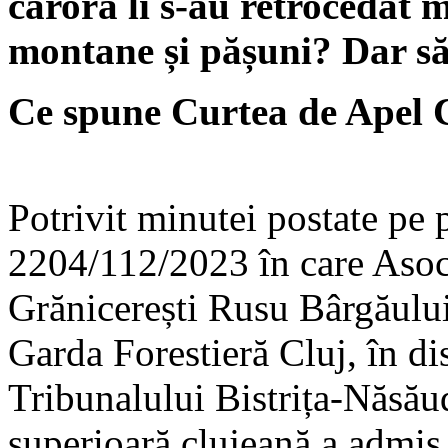
cărora li s-au retrocedat 
montane și pășuni? Dar să
Ce spune Curtea de Apel 
Potrivit minutei postate pe p
2204/112/2023 în care Asoci
Grănicerești Rusu Bârgăului,
Garda Forestieră Cluj, în dis
Tribunalului Bistrița-Năsău
superioară clujeană a admis 