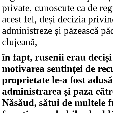
private, cunoscute ca de regi
acest fel, deși decizia privi
administreze și păzească păd
clujeană,
în fapt, rusenii erau deciș
motivarea sentinței de rec
proprietate le-a fost adusă
administrarea și paza către
Năsăud, sătui de multele f