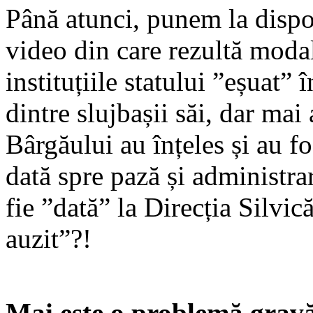
Până atunci, punem la dispozi
video din care rezultă modal
instituțiile statului ”eșuat”
dintre slujbașii săi, dar mai
Bârgăului au înțeles și au fo
dată spre pază și administra
fie ”dată” la Direcția Silvică
auzit”?!
Mai este o problemă gravă