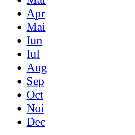
Apr
Mai
Iun
Iul
Aug
Sep
Oct
Noi
Dec