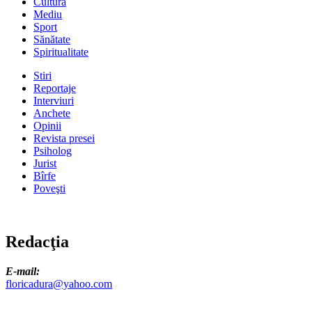
Cultură
Mediu
Sport
Sănătate
Spiritualitate
Stiri
Reportaje
Interviuri
Anchete
Opinii
Revista presei
Psiholog
Jurist
Bîrfe
Poveşti
Redacţia
E-mail:
floricadura@yahoo.com