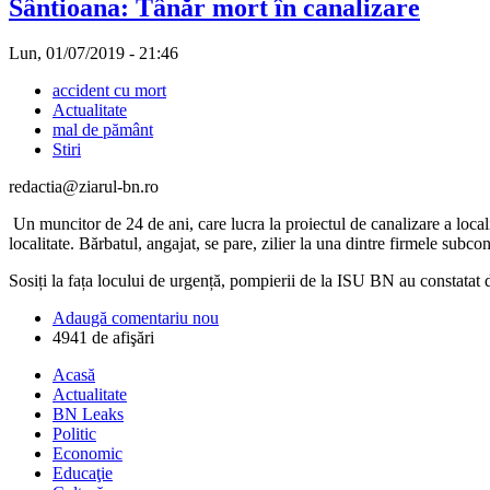
Sântioana: Tânăr mort în canalizare
Lun, 01/07/2019 - 21:46
accident cu mort
Actualitate
mal de pământ
Stiri
redactia@ziarul-bn.ro
Un muncitor de 24 de ani, care lucra la proiectul de canalizare a local
localitate. Bărbatul, angajat, se pare, zilier la una dintre firmele subco
Sosiți la fața locului de urgență, pompierii de la ISU BN au constatat 
Adaugă comentariu nou
4941 de afişări
Acasă
Actualitate
BN Leaks
Politic
Economic
Educaţie