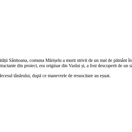
ității Sântioana, comuna Mărișelu a murit strivit de un mal de pământ în
ntractante din proiect, era originar din Vaslui și, a fost descoperit de un 
decesul tânărului, după ce manevrele de resuscitare au eșuat.