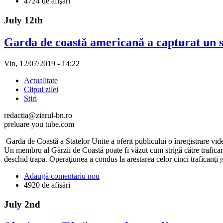
4724 de afişări
July 12th
Garda de coastă americană a capturat un s
Vin, 12/07/2019 - 14:22
Actualitate
Clipul zilei
Stiri
redactia@ziarul-bn.ro
preluare you tube.com
Garda de Coastă a Statelor Unite a oferit publicului o înregistrare v
Un membru al Gărzii de Coastă poate fi văzut cum strigă către trafican
deschid trapa. Operaţiunea a condus la arestarea celor cinci traficanţi 
Adaugă comentariu nou
4920 de afişări
July 2nd