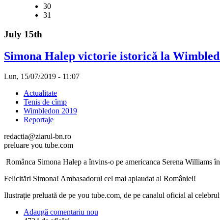
30
31
July 15th
Simona Halep victorie istorică la Wimbled
Lun, 15/07/2019 - 11:07
Actualitate
Tenis de cîmp
Wimbledon 2019
Reportaje
redactia@ziarul-bn.ro
preluare you tube.com
Românca Simona Halep a învins-o pe americanca Serena Williams în f
Felicitări Simona! Ambasadorul cel mai aplaudat al României!
Ilustrație preluată de pe you tube.com, de pe canalul oficial al celebru
Adaugă comentariu nou