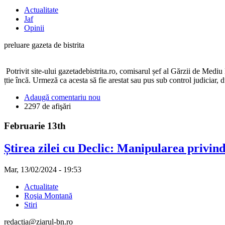
Actualitate
Jaf
Opinii
preluare gazeta de bistrita
Potrivit site-ului gazetadebistrita.ro, comisarul șef al Gărzii de Medi
țtie încă. Urmeză ca acesta să fie arestat sau pus sub control judiciar, 
Adaugă comentariu nou
2297 de afişări
Februarie 13th
Știrea zilei cu Declic: Manipularea privi
Mar, 13/02/2024 - 19:53
Actualitate
Roşia Montană
Stiri
redactia@ziarul-bn.ro