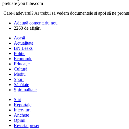
preluare you tube.com
Care-i adevărul? Ar trebui să vedem documentele și apoi să ne pron
Adaugă comentariu nou
2260 de afişări
Acasă
Actualitate
BN Leaks
Politic
Economic
Educaţie
Cultură
Mediu
Sport
Sănătate
Spiritualitate
Stiri
Reportaje
Interviuri
Anchete
Opinii
Revista presei