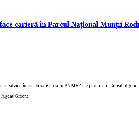
 face carieră în Parcul Național Munții Rod
lelor silvice în colaborare cu șefii PNMR? Ce părere are Consiliul Științ
ei Agent Green: