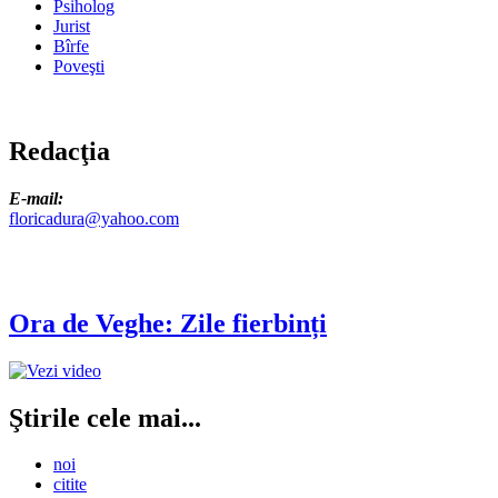
Psiholog
Jurist
Bîrfe
Poveşti
Redacţia
E-mail:
floricadura@yahoo.com
Ora de Veghe: Zile fierbinți
Ştirile cele mai...
noi
citite