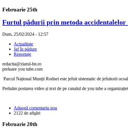
Februarie 25th
Furtul pădurii prin metoda accidentalelor
Dum, 25/02/2024 - 12:57
Actualitate
Jaf în pădure
Reportaje
redactia@ziarul-bn.ro
preluare you tube.com
Parcul Național Munții Rodnei este jefuit sistematic de jefuitorii ocoa
Preluăm postarea video și text de pe canalul de you tube a organizați
Adaugă comentariu nou
2122 de afişări
Februarie 20th