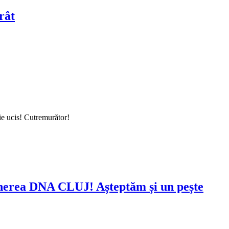
rât
fie ucis! Cutremurător!
punerea DNA CLUJ! Așteptăm și un pește