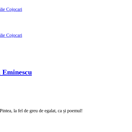
alie Cojocari
alie Cojocari
ai Eminescu
intea, la fel de greu de egalat, ca și poemul!