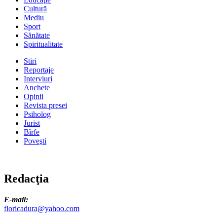
Cultură
Mediu
Sport
Sănătate
Spiritualitate
Stiri
Reportaje
Interviuri
Anchete
Opinii
Revista presei
Psiholog
Jurist
Bîrfe
Poveşti
Redacţia
E-mail:
floricadura@yahoo.com