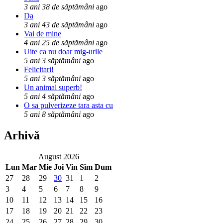
3 ani 38 de săptămâni
ago
Da
3 ani 43 de săptămâni
ago
Vai de mine
4 ani 25 de săptămâni
ago
Uite ca nu doar mig-urile
5 ani 3 săptămâni
ago
Felicitari!
5 ani 3 săptămâni
ago
Un animal superb!
5 ani 4 săptămâni
ago
O sa pulverizeze tara asta cu
5 ani 8 săptămâni
ago
Arhivă
August 2026
Lun
Mar
Mie
Joi
Vin
Sîm
Dum
27
28
29
30
31
1
2
3
4
5
6
7
8
9
10
11
12
13
14
15
16
17
18
19
20
21
22
23
24
25
26
27
28
29
30