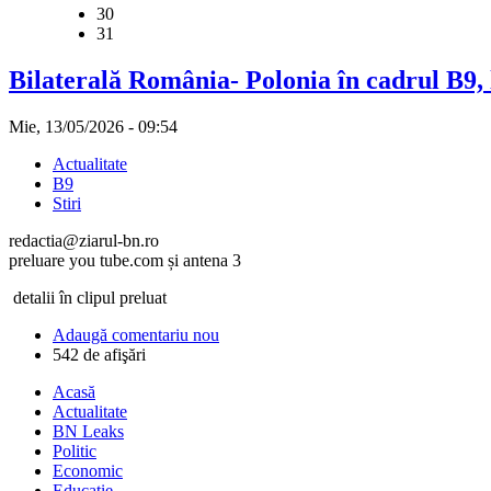
30
31
Bilaterală România- Polonia în cadrul B9, 
Mie, 13/05/2026 - 09:54
Actualitate
B9
Stiri
redactia@ziarul-bn.ro
preluare you tube.com și antena 3
detalii în clipul preluat
Adaugă comentariu nou
542 de afişări
Acasă
Actualitate
BN Leaks
Politic
Economic
Educaţie