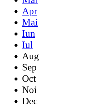
Apr
Mai
Iun
Iul
Aug
Sep
Oct
Noi
Dec