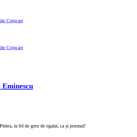
alie Cojocari
alie Cojocari
ai Eminescu
intea, la fel de greu de egalat, ca și poemul!