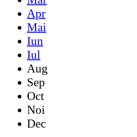
Apr
Mai
Iun
Iul
Aug
Sep
Oct
Noi
Dec