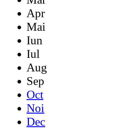
Apr
Mai
Iun
Iul
Aug
Sep
Oct
Noi
Dec