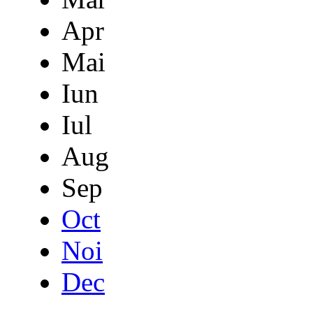
Apr
Mai
Iun
Iul
Aug
Sep
Oct
Noi
Dec