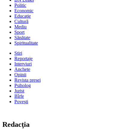
Politic
Economic
Educaţie
Cultură
Mediu
Sport
Sănătate
Spiritualitate
Stiri
Reportaje
Interviuri
Anchete
Opinii
Revista presei
Psiholog
Jurist
Bîrfe
Poveşti
Redacţia