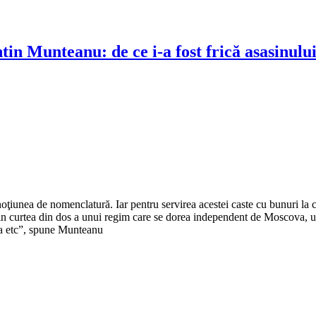
ntin Munteanu: de ce i-a fost frică asasinulu
ţiunea de nomenclatură. Iar pentru servirea acestei caste cu bunuri la c
din curtea din dos a unui regim care se dorea independent de Moscova, u
ţia etc”, spune Munteanu