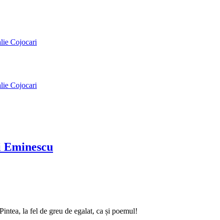
alie Cojocari
alie Cojocari
ai Eminescu
intea, la fel de greu de egalat, ca și poemul!