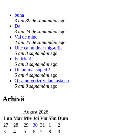
buna
3 ani 39 de săptămâni
ago
Da
3 ani 44 de săptămâni
ago
Vai de mine
4 ani 25 de săptămâni
ago
Uite ca nu doar mig-urile
5 ani 3 săptămâni
ago
Felicitari!
5 ani 3 săptămâni
ago
Un animal superb!
5 ani 4 săptămâni
ago
O sa pulverizeze tara asta cu
5 ani 8 săptămâni
ago
Arhivă
August 2026
Lun
Mar
Mie
Joi
Vin
Sîm
Dum
27
28
29
30
31
1
2
3
4
5
6
7
8
9