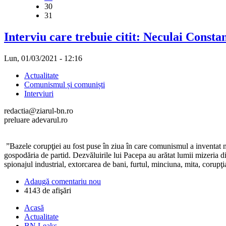
30
31
Interviu care trebuie citit: Neculai Consta
Lun, 01/03/2021 - 12:16
Actualitate
Comunismul și comuniști
Interviuri
redactia@ziarul-bn.ro
preluare adevarul.ro
”Bazele corupţiei au fost puse în ziua în care comunismul a inventat no
gospodăria de partid. Dezvăluirile lui Pacepa au arătat lumii mizeria 
spionajul industrial, extorcarea de bani, furtul, minciuna, mita, corup
Adaugă comentariu nou
4143 de afişări
Acasă
Actualitate
BN Leaks