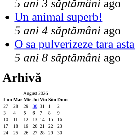
5 ani 3 săptămâni
ago
Un animal superb!
5 ani 4 săptămâni
ago
O sa pulverizeze tara asta
5 ani 8 săptămâni
ago
Arhivă
August 2026
Lun
Mar
Mie
Joi
Vin
Sîm
Dum
27
28
29
30
31
1
2
3
4
5
6
7
8
9
10
11
12
13
14
15
16
17
18
19
20
21
22
23
24
25
26
27
28
29
30