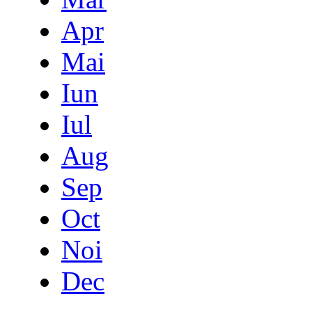
Apr
Mai
Iun
Iul
Aug
Sep
Oct
Noi
Dec