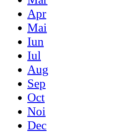
Apr
Mai
Iun
Iul
Aug
Sep
Oct
Noi
Dec