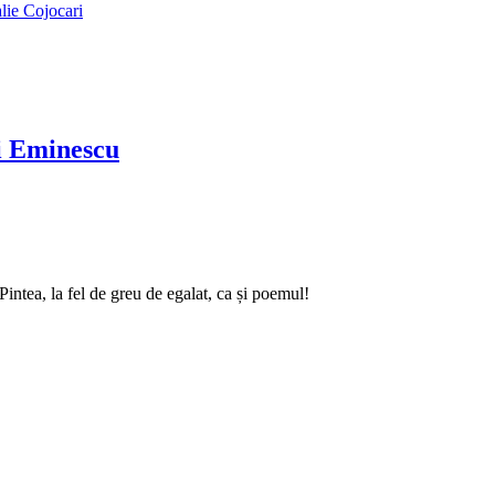
alie Cojocari
ai Eminescu
intea, la fel de greu de egalat, ca și poemul!