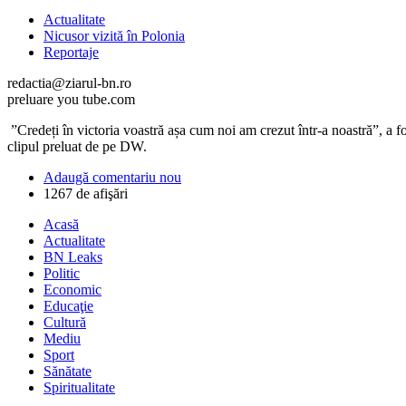
Actualitate
Nicusor vizită în Polonia
Reportaje
redactia@ziarul-bn.ro
preluare you tube.com
”Credeți în victoria voastră așa cum noi am crezut într-a noastră”, a fo
clipul preluat de pe DW.
Adaugă comentariu nou
1267 de afişări
Acasă
Actualitate
BN Leaks
Politic
Economic
Educaţie
Cultură
Mediu
Sport
Sănătate
Spiritualitate