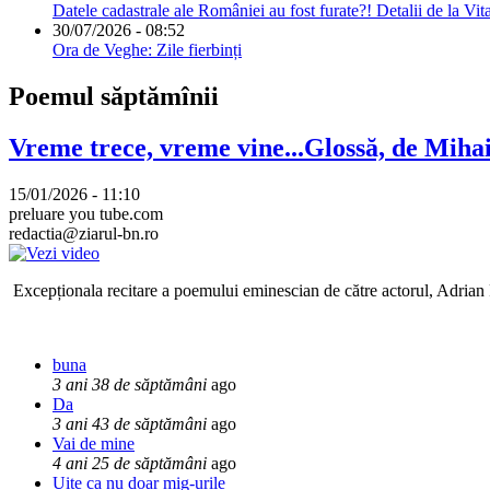
Datele cadastrale ale României au fost furate?! Detalii de la Vit
30/07/2026 - 08:52
Ora de Veghe: Zile fierbinți
Poemul săptămînii
Vreme trece, vreme vine...Glossă, de Mih
15/01/2026 - 11:10
preluare you tube.com
redactia@ziarul-bn.ro
Excepționala recitare a poemului eminescian de către actorul, Adrian P
buna
3 ani 38 de săptămâni
ago
Da
3 ani 43 de săptămâni
ago
Vai de mine
4 ani 25 de săptămâni
ago
Uite ca nu doar mig-urile