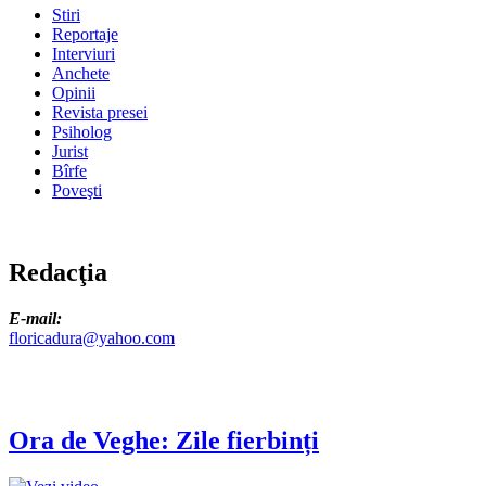
Stiri
Reportaje
Interviuri
Anchete
Opinii
Revista presei
Psiholog
Jurist
Bîrfe
Poveşti
Redacţia
E-mail:
floricadura@yahoo.com
Ora de Veghe: Zile fierbinți