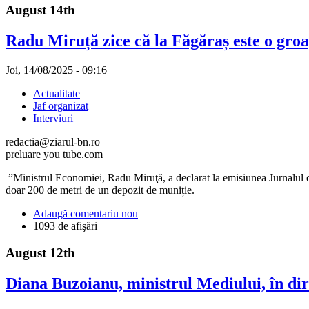
August 14th
Radu Miruță zice că la Făgăraș este o gro
Joi, 14/08/2025 - 09:16
Actualitate
Jaf organizat
Interviuri
redactia@ziarul-bn.ro
preluare you tube.com
”Ministrul Economiei, Radu Miruţă, a declarat la emisiunea Jurnalul de
doar 200 de metri de un depozit de muniție.
Adaugă comentariu nou
1093 de afişări
August 12th
Diana Buzoianu, ministrul Mediului, în di