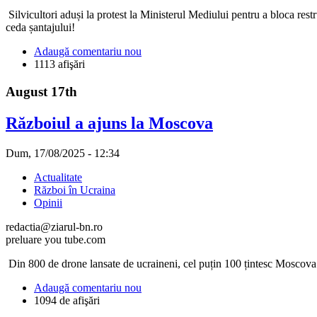
Silvicultori aduși la protest la Ministerul Mediului pentru a bloca re
ceda șantajului!
Adaugă comentariu nou
1113 afişări
August 17th
Războiul a ajuns la Moscova
Dum, 17/08/2025 - 12:34
Actualitate
Război în Ucraina
Opinii
redactia@ziarul-bn.ro
preluare you tube.com
Din 800 de drone lansate de ucraineni, cel puțin 100 țintesc Moscova! 
Adaugă comentariu nou
1094 de afişări