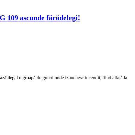
UG 109 ascunde fărădelegi!
ză ilegal o groapă de gunoi unde izbucnesc incendii, fiind aflată la