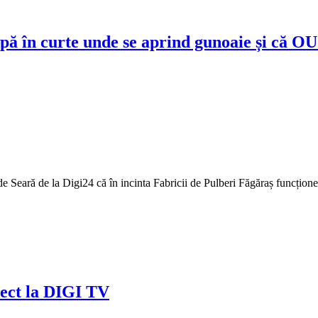
apă în curte unde se aprind gunoaie și că O
 Seară de la Digi24 că în incinta Fabricii de Pulberi Făgăraș funcționea
rect la DIGI TV