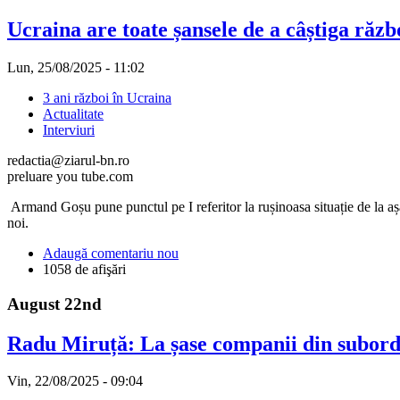
Ucraina are toate șansele de a câștiga războ
Lun, 25/08/2025 - 11:02
3 ani război în Ucraina
Actualitate
Interviuri
redactia@ziarul-bn.ro
preluare you tube.com
Armand Goșu pune punctul pe I referitor la rușinoasa situație de la a
noi.
Adaugă comentariu nou
1058 de afişări
August 22nd
Radu Miruță: La șase companii din subordi
Vin, 22/08/2025 - 09:04