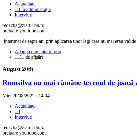
Actualitate
Jaf în administrație
Interviuri
redactia@ziarul-bn.ro
preluare you tube.com
Interimat de șapte ani prin aplicarea unor legi care nu mai erau valide și
Adaugă comentariu nou
1131 de afişări
August 20th
Romsilva nu mai rămâne terenul de joacă a 
Mie, 20/08/2025 - 14:04
Actualitate
Jaf
Interviuri
redactia@ziarul-bn.ro
preluare you tube.com