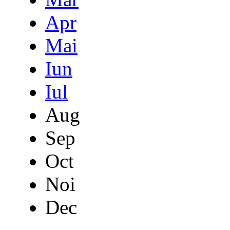
Apr
Mai
Iun
Iul
Aug
Sep
Oct
Noi
Dec