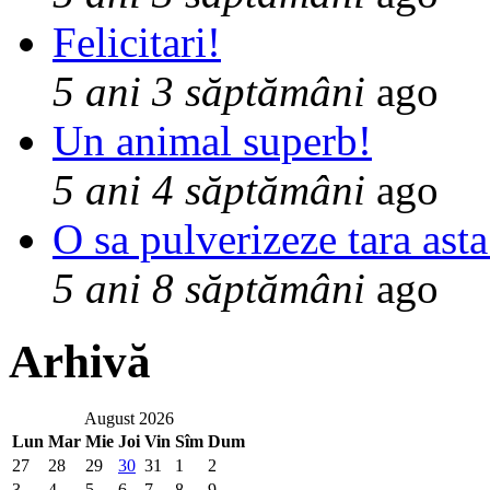
Felicitari!
5 ani 3 săptămâni
ago
Un animal superb!
5 ani 4 săptămâni
ago
O sa pulverizeze tara asta
5 ani 8 săptămâni
ago
Arhivă
August 2026
Lun
Mar
Mie
Joi
Vin
Sîm
Dum
27
28
29
30
31
1
2
3
4
5
6
7
8
9