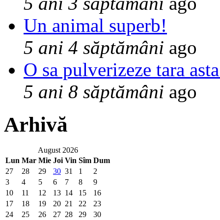
5 ani 3 săptămâni
ago
Un animal superb!
5 ani 4 săptămâni
ago
O sa pulverizeze tara asta
5 ani 8 săptămâni
ago
Arhivă
August 2026
Lun
Mar
Mie
Joi
Vin
Sîm
Dum
27
28
29
30
31
1
2
3
4
5
6
7
8
9
10
11
12
13
14
15
16
17
18
19
20
21
22
23
24
25
26
27
28
29
30