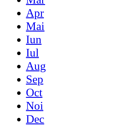
Apr
Mai
Iun
Iul
Aug
Sep
Oct
Noi
Dec