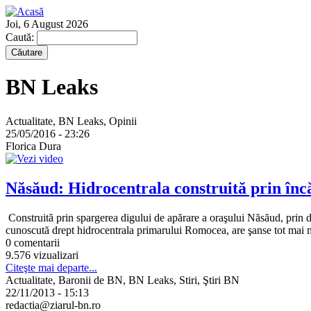
Joi, 6 August 2026
Caută:
BN Leaks
Actualitate, BN Leaks, Opinii
25/05/2016 - 23:26
Florica Dura
Năsăud: Hidrocentrala construită prin încă
Construită prin spargerea digului de apărare a oraşului Năsăud, prin dis
cunoscută drept hidrocentrala primarului Romocea, are şanse tot mai m
0 comentarii
9.576 vizualizari
Citeşte mai departe...
Actualitate, Baronii de BN, BN Leaks, Stiri, Ştiri BN
22/11/2013 - 15:13
redactia@ziarul-bn.ro