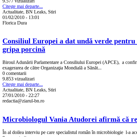
9.577 vizualizari
Citeşte mai departe...
Actualitate, BN Leaks, Stiri
01/02/2010 - 13:01
Florica Dura
Consiliul Europei a dat undă verde pentru 
gripa porcină
Biroul Adunării Parlamentare a Consiliului Europei (APCE), a confirma
exagerarea de către Organizaţia Mondială a Sănăt...
0 comentarii
9.853 vizualizari
Citeşte mai departe...
Actualitate, BN Leaks, Stiri
27/01/2010 - 22:27
redactia@ziarul-bn.ro
Microbiologul Vania Atudorei afirmă că re
În al doilea interviu pe care specialistul român în microbiologie l-a a