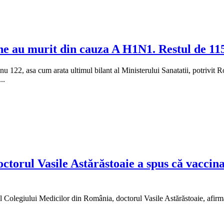
ne au murit din cauza A H1N1. Restul de 115
2, asa cum arata ultimul bilant al Ministerului Sanatatii, potrivit Rol.S
..
ctorul Vasile Astărăstoaie a spus că vaccina
şeful Colegiului Medicilor din România, doctorul Vasile Astărăstoaie, af