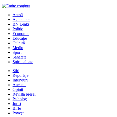
Acasă
Actualitate
BN Leaks
Politic
Economic
Educaţie
Cultură
Mediu
Sport
Sănătate
Spiritualitate
Stiri
Reportaje
Interviuri
Anchete
Opinii
Revista presei
Psiholog
Jurist
Bîrfe
Poveşti