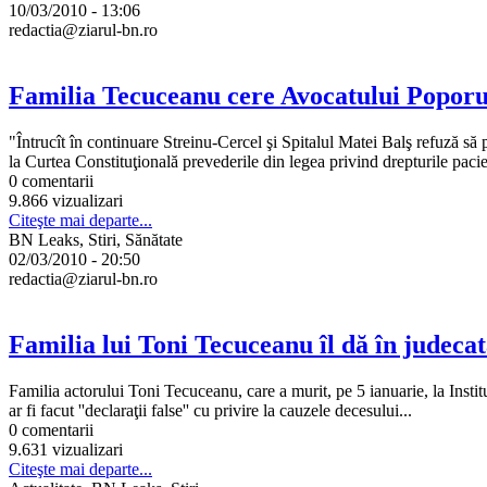
10/03/2010 - 13:06
redactia@ziarul-bn.ro
Familia Tecuceanu cere Avocatului Poporulu
"Întrucît în continuare Streinu-Cercel şi Spitalul Matei Balş refuză s
la Curtea Constituţională prevederile din legea privind drepturile pacien
0 comentarii
9.866 vizualizari
Citeşte mai departe...
BN Leaks, Stiri, Sănătate
02/03/2010 - 20:50
redactia@ziarul-bn.ro
Familia lui Toni Tecuceanu îl dă în judeca
Familia actorului Toni Tecuceanu, care a murit, pe 5 ianuarie, la Insti
ar fi facut ''declaraţii false'' cu privire la cauzele decesului...
0 comentarii
9.631 vizualizari
Citeşte mai departe...