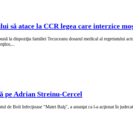
i să atace la CCR legea care interzice moşt
ă pună la dispoziţia familiei Tecuceanu dosarul medical al regretatului 
ţilor,...
tă pe Adrian Streinu-Cercel
tutul de Boli Infecţioase "Matei Balş", a anunţat ca l-a acţionat în judec