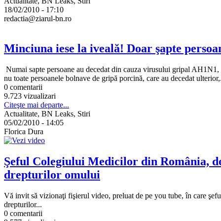
Actualitate, BN Leaks, Stiri
18/02/2010 - 17:10
redactia@ziarul-bn.ro
Minciuna iese la iveală! Doar şapte persoa
Numai sapte persoane au decedat din cauza virusului gripal AH1N1, nu 12
nu toate persoanele bolnave de gripă porcină, care au decedat ulterior,.
0 comentarii
9.723 vizualizari
Citeşte mai departe...
Actualitate, BN Leaks, Stiri
05/02/2010 - 14:05
Florica Dura
Şeful Colegiului Medicilor din România, do
drepturilor omului
Vă invit să vizionaţi fişierul video, preluat de pe you tube, în care 
drepturilor...
0 comentarii