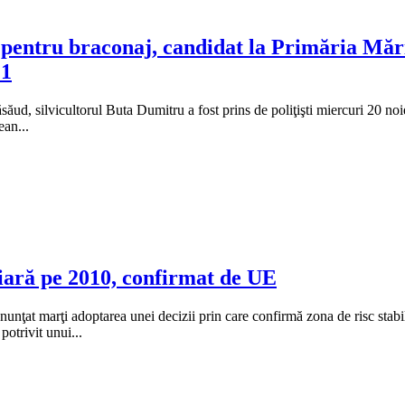
 pentru braconaj, candidat la Primăria Mări
 1
ăud, silvicultorul Buta Dumitru a fost prins de poliţişti miercuri 20 noie
ean...
iară pe 2010, confirmat de UE
nţat marţi adoptarea unei decizii prin care confirmă zona de risc stabil
otrivit unui...