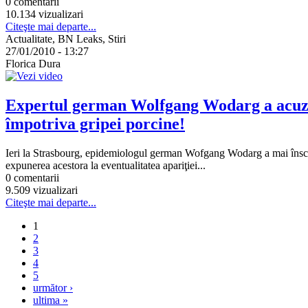
0 comentarii
10.134 vizualizari
Citeşte mai departe...
Actualitate, BN Leaks, Stiri
27/01/2010 - 13:27
Florica Dura
Expertul german Wolfgang Wodarg a acuzat 
împotriva gripei porcine!
Ieri la Strasbourg, epidemiologul german Wofgang Wodarg a mai înscri
expunerea acestora la eventualitatea apariţiei...
0 comentarii
9.509 vizualizari
Citeşte mai departe...
1
2
3
4
5
următor ›
ultima »