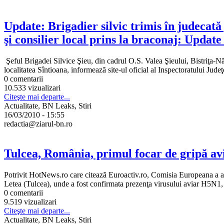
Update: Brigadier silvic trimis în judecată
şi consilier local prins la braconaj: Update
Şeful Brigadei Silvice Şieu, din cadrul O.S. Valea Şieului, Bistriţa-Năs
localitatea Sîntioana, informează site-ul oficial al Inspectoratului Judeţ
0 comentarii
10.533 vizualizari
Citeşte mai departe...
Actualitate, BN Leaks, Stiri
16/03/2010 - 15:55
redactia@ziarul-bn.ro
Tulcea, România, primul focar de gripă av
Potrivit HotNews.ro care citează Euroactiv.ro, Comisia Europeana a anu
Letea (Tulcea), unde a fost confirmata prezenţa virusului aviar H5N1, p
0 comentarii
9.519 vizualizari
Citeşte mai departe...
Actualitate, BN Leaks, Stiri