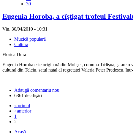
30
Eugenia Horoba, a cîştigat trofeul Festival
Vin, 30/04/2010 - 10:31
Muzică populară
Cultură
Florica Dura
Eugenia Horoba este originară din Molişet, comuna Tîrlişua, şi are o v
cultural din Telciu, satul natal al regretatei Valeria Peter Predescu, î
Adaugă comentariu nou
6361 de afişări
« primul
‹ anterior
1
2
Acasă