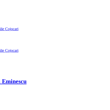
alie Cojocari
alie Cojocari
ai Eminescu