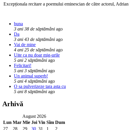
Excepționala recitare a poemului eminescian de către actorul, Adrian P
buna
3 ani 38 de săptămâni
ago
Da
3 ani 43 de săptămâni
ago
Vai de mine
4 ani 25 de săptămâni
ago
Uite ca nu doar mig-urile
5 ani 2 săptămâni
ago
Felicitari!
5 ani 3 săptămâni
ago
Un animal superb!
5 ani 4 săptămâni
ago
O sa pulverizeze tara asta cu
5 ani 8 săptămâni
ago
Arhivă
August 2026
Lun
Mar
Mie
Joi
Vin
Sîm
Dum
27
28
29
30
31
1
2