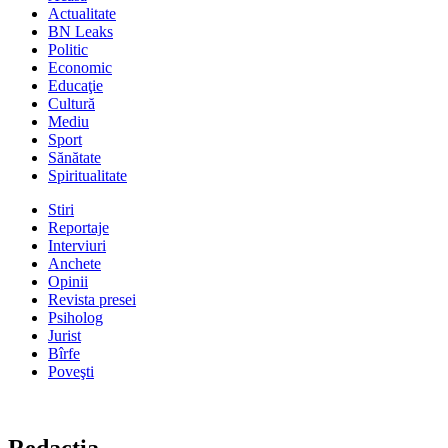
Actualitate
BN Leaks
Politic
Economic
Educaţie
Cultură
Mediu
Sport
Sănătate
Spiritualitate
Stiri
Reportaje
Interviuri
Anchete
Opinii
Revista presei
Psiholog
Jurist
Bîrfe
Poveşti
Redacţia