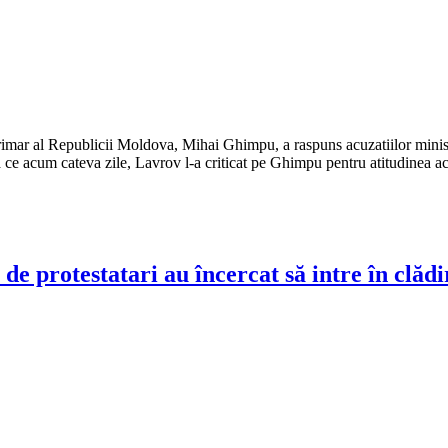
erimar al Republicii Moldova, Mihai Ghimpu, a raspuns acuzatiilor minis
 ce acum cateva zile, Lavrov l-a criticat pe Ghimpu pentru atitudinea ac
 de protestatari au încercat să intre în clăd