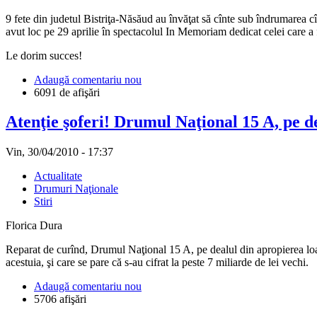
9 fete din judetul Bistriţa-Năsăud au învăţat să cînte sub îndrumarea cî
avut loc pe 29 aprilie în spectacolul In Memoriam dedicat celei care a 
Le dorim succes!
Adaugă comentariu nou
6091 de afişări
Atenţie şoferi! Drumul Naţional 15 A, pe de
Vin, 30/04/2010 - 17:37
Actualitate
Drumuri Naţionale
Stiri
Florica Dura
Reparat de curînd, Drumul Naţional 15 A, pe dealul din apropierea loacl
acestuia, şi care se pare că s-au cifrat la peste 7 miliarde de lei vechi.
Adaugă comentariu nou
5706 afişări