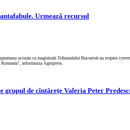
Cantafabule. Urmează recursul
ptamana aceasta ca magistratii Tribunalului Bucuresti au respins cererea
 in Romania", informeaza Agerpress.
e grupul de cîntăreţe Valeria Peter Predesc