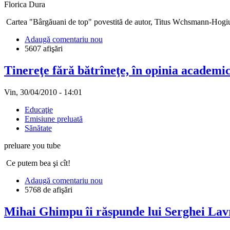
Florica Dura
Cartea "Bârgăuani de top" povestită de autor, Titus Wchsmann-Hogiu 
Adaugă comentariu nou
5607 afişări
Tinereţe fără bătrîneţe, în opinia academi
Vin, 30/04/2010 - 14:01
Educaţie
Emisiune preluată
Sănătate
preluare you tube
Ce putem bea şi cît!
Adaugă comentariu nou
5768 de afişări
Mihai Ghimpu îi răspunde lui Serghei Lav