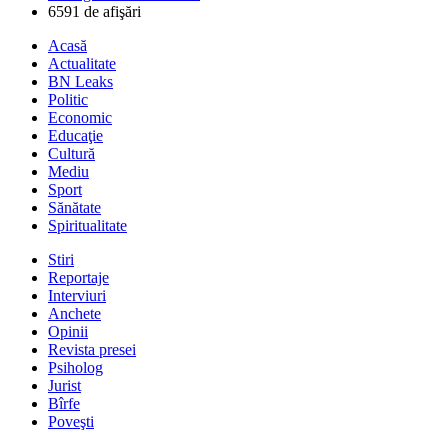
6591 de afişări
Acasă
Actualitate
BN Leaks
Politic
Economic
Educaţie
Cultură
Mediu
Sport
Sănătate
Spiritualitate
Stiri
Reportaje
Interviuri
Anchete
Opinii
Revista presei
Psiholog
Jurist
Bîrfe
Poveşti