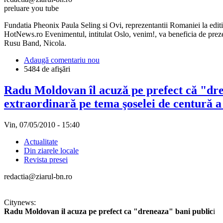
preluare you tube
Fundatia Pheonix Paula Seling si Ovi, reprezentantii Romaniei la editi
HotNews.ro Evenimentul, intitulat Oslo, venim!, va beneficia de prez
Rusu Band, Nicola.
Adaugă comentariu nou
5484 de afişări
Radu Moldovan îl acuză pe prefect că "dren
extraordinară pe tema şoselei de centură a 
Vin, 07/05/2010 - 15:40
Actualitate
Din ziarele locale
Revista presei
redactia@ziarul-bn.ro
Citynews:
Radu Moldovan il acuza pe prefect ca "dreneaza" bani public
i