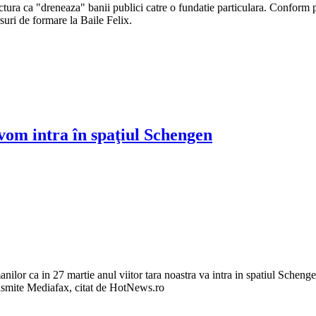
 ca "dreneaza" banii publici catre o fundatie particulara. Conform pesed
ursuri de formare la Baile Felix.
vom intra în spaţiul Schengen
anilor ca in 27 martie anul viitor tara noastra va intra in spatiul Scheng
ansmite Mediafax, citat de HotNews.ro