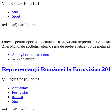
Vin, 07/05/2010 - 21:21
Stiri
Sport
redactia@ziarul-bn.ro
Directia pentru Sport a Judetului Bistrita-Nasaud impreuna cu Asociati
Zilei Mondiale a Atletismului, o serie de probe atletice (80 de metrii plat
Adaugă comentariu nou
5266 de afişări
Reprezentanţii României la Eurovision 2010
Vin, 07/05/2010 - 20:25
Actualitate
Eurovision
muzică
Stiri
redactia@ziarul-bn.ro