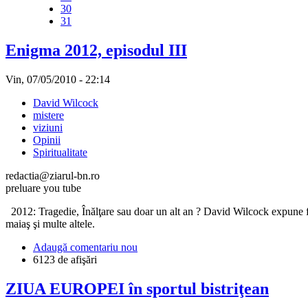
30
31
Enigma 2012, episodul III
Vin, 07/05/2010 - 22:14
David Wilcock
mistere
viziuni
Opinii
Spiritualitate
redactia@ziarul-bn.ro
preluare you tube
2012: Tragedie, Înălţare sau doar un alt an ? David Wilcock expune foar
maiaş şi multe altele.
Adaugă comentariu nou
6123 de afişări
ZIUA EUROPEI în sportul bistriţean